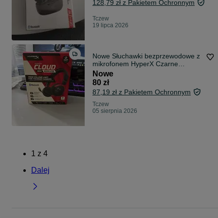
128,79 zł z Pakietem Ochronnym
Tczew
19 lipca 2026
Nowe Słuchawki bezprzewodowe z
mikrofonem HyperX Czarne
Czerwone Bluetooth
Nowe
80 zł
87,19 zł z Pakietem Ochronnym
Tczew
05 sierpnia 2026
1
z
4
Dalej