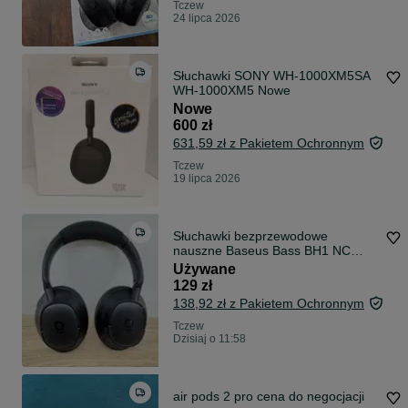
Tczew
24 lipca 2026
Słuchawki SONY WH-1000XM5SA
WH-1000XM5 Nowe
Nowe
600 zł
631,59 zł z Pakietem Ochronnym
Tczew
19 lipca 2026
Słuchawki bezprzewodowe
nauszne Baseus Bass BH1 NC
ANC
Używane
129 zł
138,92 zł z Pakietem Ochronnym
Tczew
Dzisiaj o 11:58
air pods 2 pro cena do negocjacji