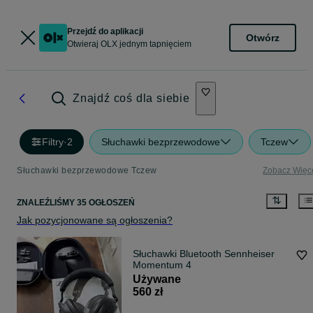
Przejdź do aplikacji
Otwórz
Otwieraj OLX jednym tapnięciem
Znajdź coś dla siebie
Filtry
·
2
Słuchawki bezprzewodowe
Tczew
Słuchawki bezprzewodowe Tczew
Zobacz Więc
ZNALEŹLIŚMY 35 OGŁOSZEŃ
Jak pozycjonowane są ogłoszenia?
Słuchawki Bluetooth Sennheiser
Momentum 4
Używane
560 zł