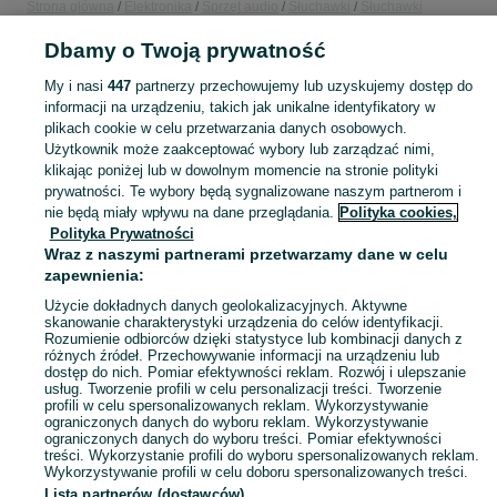
Strona główna
Elektronika
Sprzęt audio
Słuchawki
Słuchawki
bezprzewodowe
Słuchawki bezprzewodowe - Pomorskie
Słuchawki
Dbamy o Twoją prywatność
bezprzewodowe - Tczew
My i nasi
447
partnerzy przechowujemy lub uzyskujemy dostęp do
KATEGORIA
informacji na urządzeniu, takich jak unikalne identyfikatory w
plikach cookie w celu przetwarzania danych osobowych.
Użytkownik może zaakceptować wybory lub zarządzać nimi,
Zobacz Więc
Sprzedaż słuchawek bezprzewodowych Tczew ▶️ Szeroki wybór ✅ Nowe i używane w najlepszych cenach ✌ Porównaj oferty i wybierz najlepszą na OLX.pl!
klikając poniżej lub w dowolnym momencie na stronie polityki
prywatności. Te wybory będą sygnalizowane naszym partnerom i
nie będą miały wpływu na dane przeglądania.
Polityka cookies,
Mapa kategorii
Polityka Prywatności
Mapa miejscowości
Wraz z naszymi partnerami przetwarzamy dane w celu
zapewnienia:
Mapa ministron
Użycie dokładnych danych geolokalizacyjnych. Aktywne
Popularne wyszukiwania
skanowanie charakterystyki urządzenia do celów identyfikacji.
Rozumienie odbiorców dzięki statystyce lub kombinacji danych z
różnych źródeł. Przechowywanie informacji na urządzeniu lub
dostęp do nich. Pomiar efektywności reklam. Rozwój i ulepszanie
usług. Tworzenie profili w celu personalizacji treści. Tworzenie
profili w celu spersonalizowanych reklam. Wykorzystywanie
ograniczonych danych do wyboru reklam. Wykorzystywanie
ograniczonych danych do wyboru treści. Pomiar efektywności
treści. Wykorzystanie profili do wyboru spersonalizowanych reklam.
Wykorzystywanie profili w celu doboru spersonalizowanych treści.
Lista partnerów (dostawców)