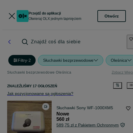
Przejdź do aplikacji
Otwórz
Otwieraj OLX jednym tapnięciem
Znajdź coś dla siebie
Filtry
·
2
Słuchawki bezprzewodowe
Oleśnica
Słuchawki bezprzewodowe Oleśnica
Zobacz Więc
ZNALEŹLIŚMY 17 OGŁOSZEŃ
Jak pozycjonowane są ogłoszenia?
Słuchawki Sony WF-1000XM5
Nowe
560 zł
589,75 zł z Pakietem Ochronnym