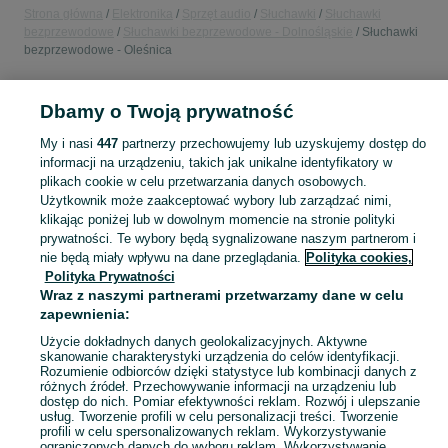
Strona główna
Elektronika
Sprzęt audio
Słuchawki
Słuchawki
bezprzewodowe
Słuchawki bezprzewodowe - Dolnośląskie
Słuchawki
bezprzewodowe - Oleśnica
POLSKA » DOLNOŚLĄSKIE » OLEŚNICA
Dbamy o Twoją prywatność
My i nasi
447
partnerzy przechowujemy lub uzyskujemy dostęp do
KATEGORIA
informacji na urządzeniu, takich jak unikalne identyfikatory w
plikach cookie w celu przetwarzania danych osobowych.
Użytkownik może zaakceptować wybory lub zarządzać nimi,
Zobacz Więc
Sprzedaż słuchawek bezprzewodowych Oleśnica ▶️ Szeroki wybór ✅ Nowe i używane w najlepszych cenach ✌ Porównaj oferty i wybierz najlepszą na OLX.pl!
klikając poniżej lub w dowolnym momencie na stronie polityki
prywatności. Te wybory będą sygnalizowane naszym partnerom i
nie będą miały wpływu na dane przeglądania.
Polityka cookies,
Mapa kategorii
Polityka Prywatności
Mapa miejscowości
Wraz z naszymi partnerami przetwarzamy dane w celu
Mapa ministron
zapewnienia:
Popularne wyszukiwania
Użycie dokładnych danych geolokalizacyjnych. Aktywne
skanowanie charakterystyki urządzenia do celów identyfikacji.
Rozumienie odbiorców dzięki statystyce lub kombinacji danych z
różnych źródeł. Przechowywanie informacji na urządzeniu lub
dostęp do nich. Pomiar efektywności reklam. Rozwój i ulepszanie
usług. Tworzenie profili w celu personalizacji treści. Tworzenie
profili w celu spersonalizowanych reklam. Wykorzystywanie
ograniczonych danych do wyboru reklam. Wykorzystywanie