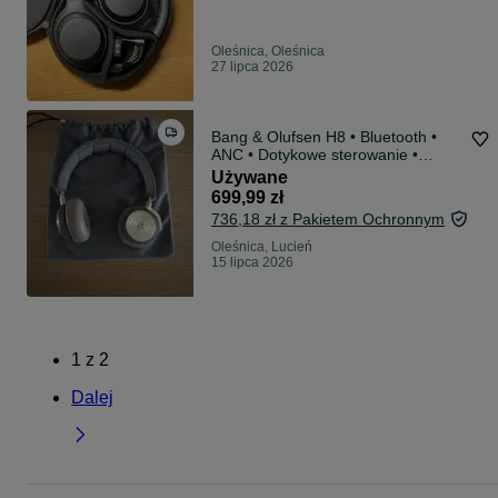
Oleśnica, Oleśnica
27 lipca 2026
Bang & Olufsen H8 • Bluetooth •
ANC • Dotykowe sterowanie •
Premium
Używane
699,99 zł
736,18 zł z Pakietem Ochronnym
Oleśnica, Lucień
15 lipca 2026
1
z
2
Dalej