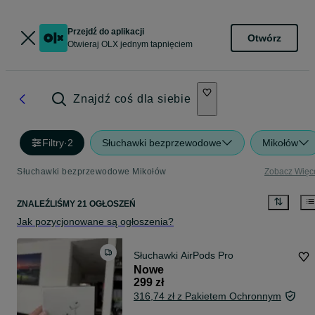
Przejdź do aplikacji
Otwórz
Otwieraj OLX jednym tapnięciem
Znajdź coś dla siebie
Filtry
·
2
Słuchawki bezprzewodowe
Mikołów
Słuchawki bezprzewodowe Mikołów
Zobacz Więc
ZNALEŹLIŚMY 21 OGŁOSZEŃ
Jak pozycjonowane są ogłoszenia?
Słuchawki AirPods Pro
Nowe
299 zł
316,74 zł z Pakietem Ochronnym