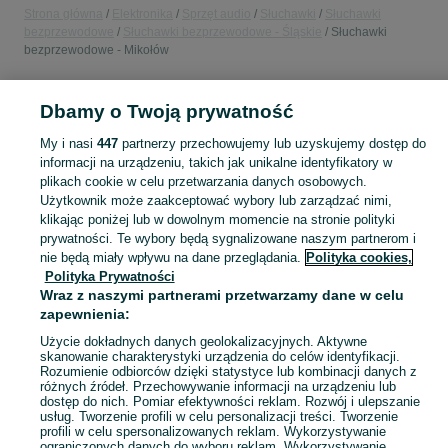
Strona główna
Elektronika
Sprzęt audio
Słuchawki
Słuchawki
bezprzewodowe
Słuchawki bezprzewodowe - Śląskie
Słuchawki
bezprzewodowe - Mikołów
POLSKA » ŚLĄSKIE » MIKOŁÓW
Dbamy o Twoją prywatność
My i nasi
447
partnerzy przechowujemy lub uzyskujemy dostęp do
KATEGORIA
informacji na urządzeniu, takich jak unikalne identyfikatory w
plikach cookie w celu przetwarzania danych osobowych.
Użytkownik może zaakceptować wybory lub zarządzać nimi,
Zobacz Więc
Sprzedaż słuchawek bezprzewodowych Mikołów ▶️ Szeroki wybór ✅ Nowe i używane w najlepszych cenach ✌ Porównaj oferty i wybierz najlepszą na OLX.pl!
klikając poniżej lub w dowolnym momencie na stronie polityki
prywatności. Te wybory będą sygnalizowane naszym partnerom i
nie będą miały wpływu na dane przeglądania.
Polityka cookies,
Mapa kategorii
Polityka Prywatności
Mapa miejscowości
Wraz z naszymi partnerami przetwarzamy dane w celu
Mapa ministron
zapewnienia:
Popularne wyszukiwania
Użycie dokładnych danych geolokalizacyjnych. Aktywne
skanowanie charakterystyki urządzenia do celów identyfikacji.
Rozumienie odbiorców dzięki statystyce lub kombinacji danych z
różnych źródeł. Przechowywanie informacji na urządzeniu lub
dostęp do nich. Pomiar efektywności reklam. Rozwój i ulepszanie
usług. Tworzenie profili w celu personalizacji treści. Tworzenie
profili w celu spersonalizowanych reklam. Wykorzystywanie
ograniczonych danych do wyboru reklam. Wykorzystywanie