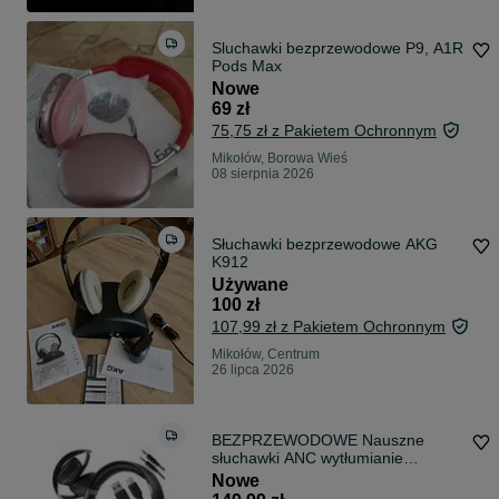
Sluchawki bezprzewodowe P9, A1R
Pods Max
Nowe
69 zł
75,75 zł z Pakietem Ochronnym
Mikołów, Borowa Wieś
08 sierpnia 2026
Słuchawki bezprzewodowe AKG
K912
Używane
100 zł
107,99 zł z Pakietem Ochronnym
Mikołów, Centrum
26 lipca 2026
BEZPRZEWODOWE Nauszne
słuchawki ANC wytłumianie
szumów mikrofon BT
Nowe