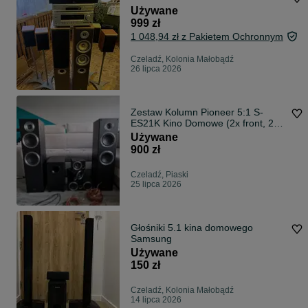
Używane
999 zł
1 048,94 zł z Pakietem Ochronnym
Czeladź, Kolonia Małobądź
26 lipca 2026
Zestaw Kolumn Pioneer 5:1 S-
ES21K Kino Domowe (2x front, 2x
tył, 1x centralny + Subwoofer)
Używane
900 zł
Czeladź, Piaski
25 lipca 2026
Głośniki 5.1 kina domowego
Samsung
Używane
150 zł
Czeladź, Kolonia Małobądź
14 lipca 2026