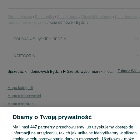
Strona główna
Elektronika
Sprzęt audio
Głośniki i kolumny
Kina domowe
Kina domowe - Śląskie
Kina domowe - Będzin
POLSKA » ŚLĄSKIE » BĘDZIN
KATEGORIA
Zobacz Więc
Sprzedaż kin domowych Będzin ▶️ Szeroki wybór marek, modeli, rozmiarów i konfiguracji ✅ Nowe i używane w dobrych cenach ✌ Sprawdź oferty na OLX.pl!
Mapa kategorii
Mapa miejscowości
Mapa ministron
Popularne wyszukiwania
Dbamy o Twoją prywatność
My i nasi
447
partnerzy przechowujemy lub uzyskujemy dostęp do
informacji na urządzeniu, takich jak unikalne identyfikatory w plikach
cookie w celu przetwarzania danych osobowych. Użytkownik może