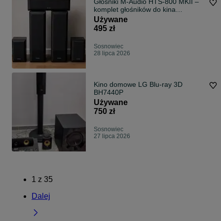
Głośniki M-Audio HTS-800 MKII –
komplet głośników do kina
domowego
Używane
495 zł
Sosnowiec
28 lipca 2026
Kino domowe LG Blu-ray 3D
BH7440P
Używane
750 zł
Sosnowiec
27 lipca 2026
1
z
35
Dalej