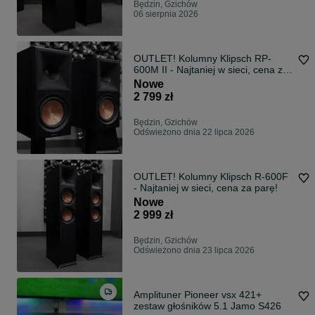
Będzin, Gzichów
06 sierpnia 2026
OUTLET! Kolumny Klipsch RP-
600M II - Najtaniej w sieci, cena za
parę!
Nowe
2 799 zł
Będzin, Gzichów
Odświeżono dnia 22 lipca 2026
OUTLET! Kolumny Klipsch R-600F
- Najtaniej w sieci, cena za parę!
Nowe
2 999 zł
Będzin, Gzichów
Odświeżono dnia 23 lipca 2026
Amplituner Pioneer vsx 421+
zestaw głośników 5.1 Jamo S426