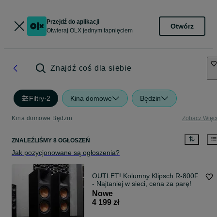
Przejdź do aplikacji
Otwórz
Otwieraj OLX jednym tapnięciem
Znajdź coś dla siebie
Filtry
·
2
Kina domowe
Będzin
Kina domowe Będzin
Zobacz Więc
ZNALEŹLIŚMY 8 OGŁOSZEŃ
Jak pozycjonowane są ogłoszenia?
OUTLET! Kolumny Klipsch R-800F
- Najtaniej w sieci, cena za parę!
Nowe
4 199 zł