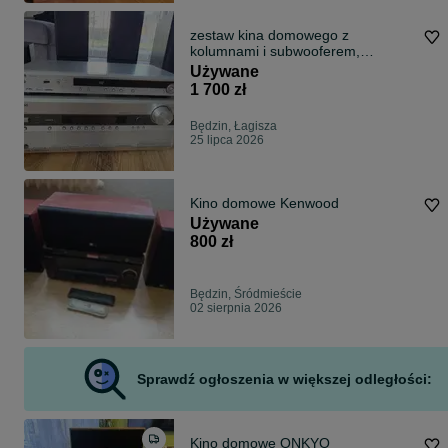
zestaw kina domowego z
kolumnami i subwooferem,
(ONKYO + Quadral)
Używane
1 700 zł
Będzin, Łagisza
25 lipca 2026
Kino domowe Kenwood
Używane
800 zł
Będzin, Śródmieście
02 sierpnia 2026
Sprawdź ogłoszenia w większej odległości:
Kino domowe ONKYO