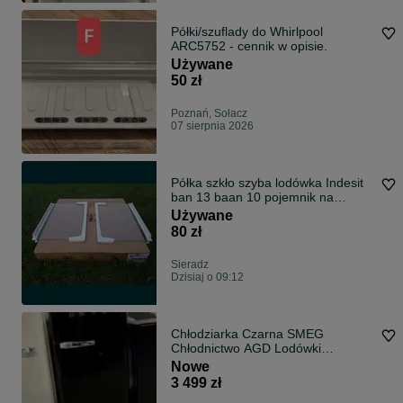
Półki/szuflady do Whirlpool
ARC5752 - cennik w opisie.
Używane
50 zł
Poznań, Sołacz
07 sierpnia 2026
Półka szkło szyba lodówka Indesit
ban 13 baan 10 pojemnik na
warzywa
Używane
80 zł
Sieradz
Dzisiaj o 09:12
Chłodziarka Czarna SMEG
Chłodnictwo AGD Lodówki
Zamrażarki
Nowe
3 499 zł