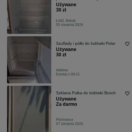
też
Używane
30 zł
Łódź, Bałuty
05 sierpnia 2026
Szuflady i półki do lodówki Polar
Używane
30 zł
Istebna
Dzisiaj o 09:21
Szklana Pułka do lodówki Bosch
Używane
Za darmo
Pilchowice
07 sierpnia 2026