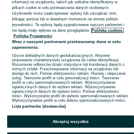
informacji na urządzeniu, takich jak unikalne identyfikatory w
plikach cookie w celu przetwarzania danych osobowych.
Zobacz Więc
Sprzedaż części i akcesoriów do lodówek w Polsce ▶️ uszczelki, półki, sprężarki i inne ✅ Nowe i używane w dobrych cenach ✌ Znajdź oferty na OLX.pl!
Użytkownik może zaakceptować wybory lub zarządzać nimi,
klikając poniżej lub w dowolnym momencie na stronie polityki
prywatności. Te wybory będą sygnalizowane naszym partnerom i
Mapa kategorii
nie będą miały wpływu na dane przeglądania.
Polityka cookies,
Mapa miejscowości
Polityka Prywatności
Wraz z naszymi partnerami przetwarzamy dane w celu
Mapa ministron
zapewnienia:
Popularne wyszukiwania
Użycie dokładnych danych geolokalizacyjnych. Aktywne
skanowanie charakterystyki urządzenia do celów identyfikacji.
Rozumienie odbiorców dzięki statystyce lub kombinacji danych z
różnych źródeł. Przechowywanie informacji na urządzeniu lub
dostęp do nich. Pomiar efektywności reklam. Rozwój i ulepszanie
usług. Tworzenie profili w celu personalizacji treści. Tworzenie
profili w celu spersonalizowanych reklam. Wykorzystywanie
ograniczonych danych do wyboru reklam. Wykorzystywanie
ograniczonych danych do wyboru treści. Pomiar efektywności
treści. Wykorzystanie profili do wyboru spersonalizowanych reklam.
Wykorzystywanie profili w celu doboru spersonalizowanych treści.
Lista partnerów (dostawców)
Akceptuj wszystkie