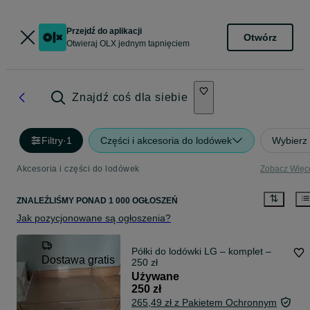
Przejdź do aplikacji
Otwórz
Otwieraj OLX jednym tapnięciem
Znajdź coś dla siebie
Filtry
·
1
Części i akcesoria do lodówek
Wybierz 
Akcesoria i części do lodówek
Zobacz Więc
ZNALEŹLIŚMY
PONAD
1 000 OGŁOSZEŃ
Jak pozycjonowane są ogłoszenia?
Półki do lodówki LG – komplet –
Dostawa gratis
250 zł
Używane
250 zł
265,49 zł z Pakietem Ochronnym