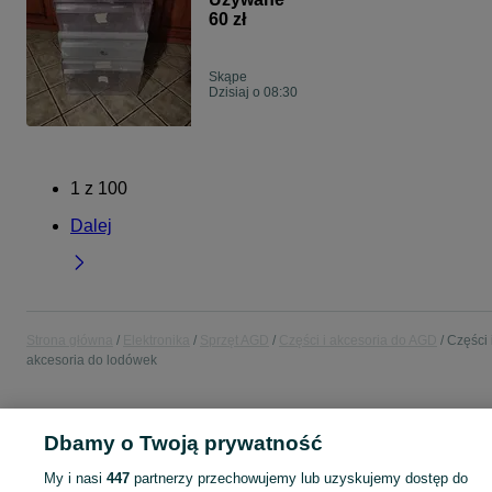
60 zł
Skąpe
Dzisiaj o 08:30
1
z
100
Dalej
Strona główna
Elektronika
Sprzęt AGD
Części i akcesoria do AGD
Części 
akcesoria do lodówek
POLSKA
Dbamy o Twoją prywatność
My i nasi
447
partnerzy przechowujemy lub uzyskujemy dostęp do
KATEGORIA