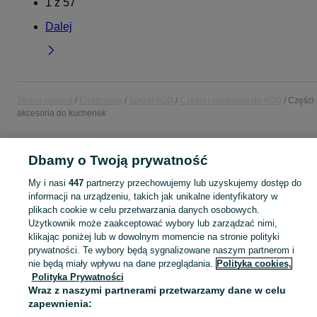
1
z
57
Dalej
Strona główna
Elektronika
Sprzęt AGD
Części i akcesoria do AGD
Części 
akcesoria do kuchenek
POLSKA
Dbamy o Twoją prywatność
My i nasi
447
partnerzy przechowujemy lub uzyskujemy dostęp do
KATEGORIA
informacji na urządzeniu, takich jak unikalne identyfikatory w
plikach cookie w celu przetwarzania danych osobowych.
Użytkownik może zaakceptować wybory lub zarządzać nimi,
Zobacz Więc
Sprzedaż części i akcesoriów do kuchenek w Polsce ▶️ palniki, pokrętła, szyby i inne ✅ Nowe i używane w najlepszych cenach ✌ Kupuj i sprzedawaj na OLX.pl!
klikając poniżej lub w dowolnym momencie na stronie polityki
prywatności. Te wybory będą sygnalizowane naszym partnerom i
Mapa kategorii
nie będą miały wpływu na dane przeglądania.
Polityka cookies,
Polityka Prywatności
Mapa miejscowości
Wraz z naszymi partnerami przetwarzamy dane w celu
Mapa ministron
zapewnienia:
Popularne wyszukiwania