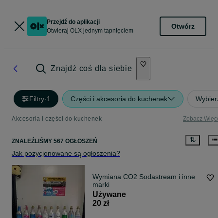
Przejdź do aplikacji
Otwórz
Otwieraj OLX jednym tapnięciem
Znajdź coś dla siebie
Filtry
·
1
Części i akcesoria do kuchenek
Wybierz
Akcesoria i części do kuchenek
Zobacz Więc
ZNALEŹLIŚMY 567 OGŁOSZEŃ
Jak pozycjonowane są ogłoszenia?
Wymiana CO2 Sodastream i inne
marki
Używane
20 zł