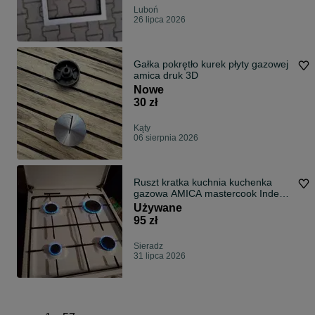
Luboń
26 lipca 2026
Gałka pokrętło kurek płyty gazowej
amica druk 3D
Nowe
30 zł
Kąty
06 sierpnia 2026
Ruszt kratka kuchnia kuchenka
gazowa AMICA mastercook Indesit
wrozamet
Używane
95 zł
Sieradz
31 lipca 2026