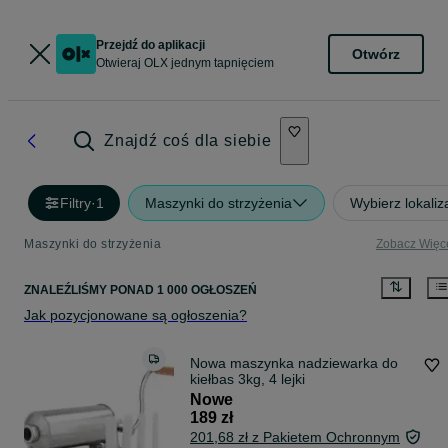
Przejdź do aplikacji
Otwórz
Otwieraj OLX jednym tapnięciem
Znajdź coś dla siebie
Filtry
·
1
Maszynki do strzyżenia
Wybierz lokaliz
Maszynki do strzyżenia
Zobacz Więc
ZNALEŹLIŚMY
PONAD
1 000 OGŁOSZEŃ
Jak pozycjonowane są ogłoszenia?
Nowa maszynka nadziewarka do
kiełbas 3kg, 4 lejki
Nowe
189 zł
201,68 zł z Pakietem Ochronnym