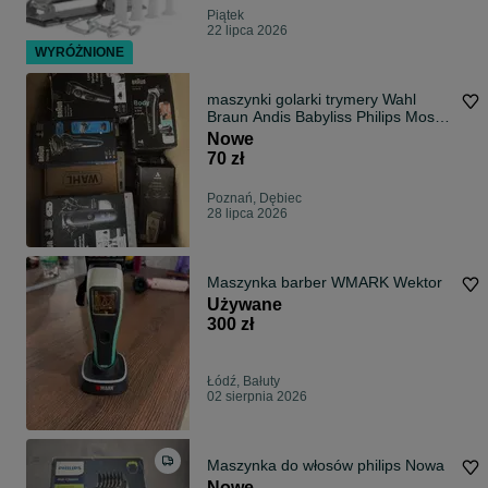
Piątek
22 lipca 2026
WYRÓŻNIONE
maszynki golarki trymery Wahl
Braun Andis Babyliss Philips Moser
maszynka do strzyżenia do włosów
Nowe
męska barberska grooming
70 zł
Poznań, Dębiec
28 lipca 2026
Maszynka barber WMARK Wektor
Używane
300 zł
Łódź, Bałuty
02 sierpnia 2026
Maszynka do włosów philips Nowa
Nowe