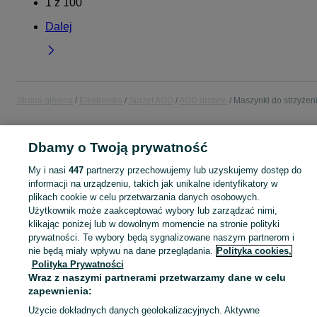
1
z
100
Dalej
Strona główna
Elektronika
Sprzęt AGD
AGD drobne
Maszynki do strzyżen
POLSKA
Dbamy o Twoją prywatność
My i nasi
447
partnerzy przechowujemy lub uzyskujemy dostęp do
KATEGORIA
informacji na urządzeniu, takich jak unikalne identyfikatory w
plikach cookie w celu przetwarzania danych osobowych.
Użytkownik może zaakceptować wybory lub zarządzać nimi,
Zobacz Więc
Sprzedaż maszynek do strzyżenia w Polsce ▶️ do włosów, brody i ciała ✅ Nowe i używane w okazyjnych cenach ☝ Sprawdź ogłoszenia i kupuj online na OLX.pl!
klikając poniżej lub w dowolnym momencie na stronie polityki
prywatności. Te wybory będą sygnalizowane naszym partnerom i
Mapa kategorii
nie będą miały wpływu na dane przeglądania.
Polityka cookies,
Polityka Prywatności
Mapa miejscowości
Wraz z naszymi partnerami przetwarzamy dane w celu
Mapa ministron
zapewnienia:
Popularne wyszukiwania
Użycie dokładnych danych geolokalizacyjnych. Aktywne