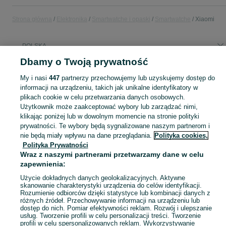
Strona główna
Elektronika
Smartwatche i opaski
Smartwatche
Xiaomi
POLSKA
Dbamy o Twoją prywatność
KATEGORIA
My i nasi
447
partnerzy przechowujemy lub uzyskujemy dostęp do
informacji na urządzeniu, takich jak unikalne identyfikatory w
plikach cookie w celu przetwarzania danych osobowych.
Zobacz Więc
Sprzedaż smartwatchy Xiaomi w Polsce ▶️ Mi Band, Redmi Watch i inne serie ✅ Nowe i używane w okazyjnych cenach ✌ Sprawdź oferty i kupuj tanio na OLX.pl!
Użytkownik może zaakceptować wybory lub zarządzać nimi,
klikając poniżej lub w dowolnym momencie na stronie polityki
Mapa kategorii
prywatności. Te wybory będą sygnalizowane naszym partnerom i
nie będą miały wpływu na dane przeglądania.
Polityka cookies,
Mapa miejscowości
Polityka Prywatności
Mapa ministron
Wraz z naszymi partnerami przetwarzamy dane w celu
zapewnienia:
Popularne wyszukiwania
Użycie dokładnych danych geolokalizacyjnych. Aktywne
skanowanie charakterystyki urządzenia do celów identyfikacji.
Rozumienie odbiorców dzięki statystyce lub kombinacji danych z
różnych źródeł. Przechowywanie informacji na urządzeniu lub
dostęp do nich. Pomiar efektywności reklam. Rozwój i ulepszanie
usług. Tworzenie profili w celu personalizacji treści. Tworzenie
profili w celu spersonalizowanych reklam. Wykorzystywanie