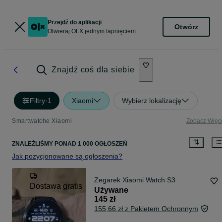
Przejdź do aplikacji
Otwórz
Otwieraj OLX jednym tapnięciem
Znajdź coś dla siebie
Filtry
·
1
Xiaomi
Wybierz lokalizację
Smartwatche Xiaomi
Zobacz Więc
ZNALEŹLIŚMY
PONAD
1 000 OGŁOSZEŃ
Jak pozycjonowane są ogłoszenia?
Zegarek Xiaomi Watch S3
Dostawa gratis
Używane
145 zł
155,66 zł z Pakietem Ochronnym