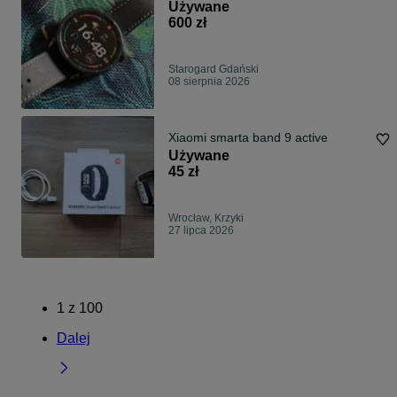
Używane
600 zł
Starogard Gdański
08 sierpnia 2026
Xiaomi smarta band 9 active
Używane
45 zł
Wrocław, Krzyki
27 lipca 2026
1
z
100
Dalej