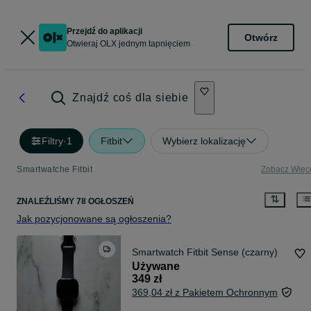
Przejdź do aplikacji
Otwórz
Otwieraj OLX jednym tapnięciem
Znajdź coś dla siebie
Filtry
·
1
Fitbit
Wybierz lokalizację
Smartwatche Fitbit
Zobacz Więc
ZNALEŹLIŚMY 78 OGŁOSZEŃ
Jak pozycjonowane są ogłoszenia?
Smartwatch Fitbit Sense (czarny)
Używane
349 zł
369,04 zł z Pakietem Ochronnym