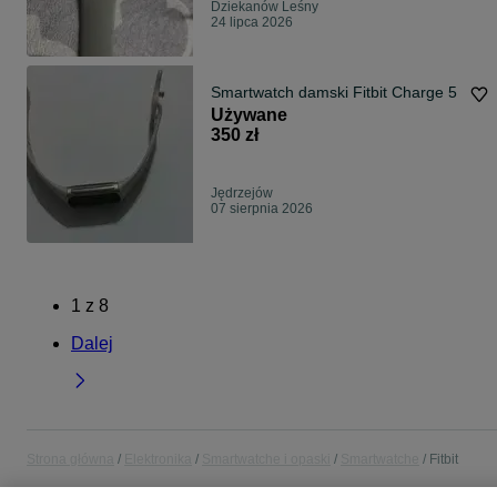
Dziekanów Leśny
24 lipca 2026
Smartwatch damski Fitbit Charge 5
Używane
350 zł
Jędrzejów
07 sierpnia 2026
1
z
8
Dalej
Strona główna
Elektronika
Smartwatche i opaski
Smartwatche
Fitbit