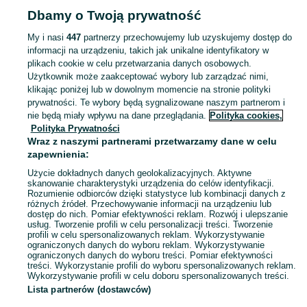
Dbamy o Twoją prywatność
POLSKA
My i nasi
447
partnerzy przechowujemy lub uzyskujemy dostęp do
informacji na urządzeniu, takich jak unikalne identyfikatory w
KATEGORIA
plikach cookie w celu przetwarzania danych osobowych.
Użytkownik może zaakceptować wybory lub zarządzać nimi,
Zobacz Więc
Sprzedaż zegarków Fitbit w Polsce ▶️ Sense, Versa, Charge i inne serie ✅ Nowe i używane w okazyjnych cenach ☝ Sprawdź ogłoszenia i kupuj online na OLX.pl!
klikając poniżej lub w dowolnym momencie na stronie polityki
prywatności. Te wybory będą sygnalizowane naszym partnerom i
nie będą miały wpływu na dane przeglądania.
Polityka cookies,
Mapa kategorii
Polityka Prywatności
Mapa miejscowości
Wraz z naszymi partnerami przetwarzamy dane w celu
zapewnienia:
Mapa ministron
Użycie dokładnych danych geolokalizacyjnych. Aktywne
Popularne wyszukiwania
skanowanie charakterystyki urządzenia do celów identyfikacji.
Rozumienie odbiorców dzięki statystyce lub kombinacji danych z
różnych źródeł. Przechowywanie informacji na urządzeniu lub
dostęp do nich. Pomiar efektywności reklam. Rozwój i ulepszanie
usług. Tworzenie profili w celu personalizacji treści. Tworzenie
profili w celu spersonalizowanych reklam. Wykorzystywanie
ograniczonych danych do wyboru reklam. Wykorzystywanie
ograniczonych danych do wyboru treści. Pomiar efektywności
treści. Wykorzystanie profili do wyboru spersonalizowanych reklam.
Wykorzystywanie profili w celu doboru spersonalizowanych treści.
Lista partnerów (dostawców)