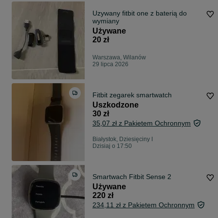
Uzywany fitbit one z baterią do
wymiany
Używane
20 zł
Warszawa, Wilanów
29 lipca 2026
Fitbit zegarek smartwatch
Uszkodzone
30 zł
35,07 zł z Pakietem Ochronnym
Białystok, Dziesięciny I
Dzisiaj o 17:50
Smartwach Fitbit Sense 2
Używane
220 zł
234,11 zł z Pakietem Ochronnym