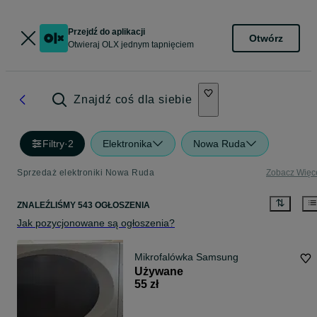
Przejdź do aplikacji
Otwórz
Otwieraj OLX jednym tapnięciem
Znajdź coś dla siebie
Filtry
·
2
Elektronika
Nowa Ruda
Sprzedaż elektroniki Nowa Ruda
Zobacz Więc
ZNALEŹLIŚMY 543 OGŁOSZENIA
Jak pozycjonowane są ogłoszenia?
Mikrofalówka Samsung
Używane
55 zł