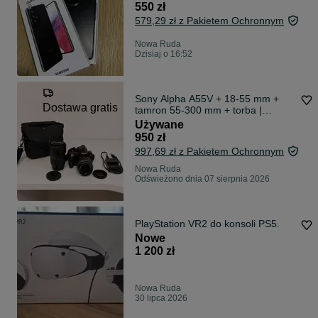
550 zł
579,29 zł z Pakietem Ochronnym
Nowa Ruda
Dzisiaj o 16:52
Sony Alpha A55V + 18-55 mm +
Dostawa gratis
tamron 55-300 mm + torba |
Zestaw
Używane
950 zł
997,69 zł z Pakietem Ochronnym
Nowa Ruda
Odświeżono dnia 07 sierpnia 2026
PlayStation VR2 do konsoli PS5.
Nowe
1 200 zł
Nowa Ruda
30 lipca 2026