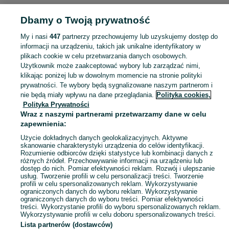
ELEKTRONIKA
Dbamy o Twoją prywatność
My i nasi
447
partnerzy przechowujemy lub uzyskujemy dostęp do
KATEGORIA
informacji na urządzeniu, takich jak unikalne identyfikatory w
plikach cookie w celu przetwarzania danych osobowych.
Użytkownik może zaakceptować wybory lub zarządzać nimi,
Zobacz Więc
Sprzedaż elektroniki Nowa Ruda ▶️ szeroki wybór modeli i marek ✅ Nowe i używane oferty w atrakcyjnych cenach ☝ Sprawdź ogłoszenia online na OLX.pl!
klikając poniżej lub w dowolnym momencie na stronie polityki
prywatności. Te wybory będą sygnalizowane naszym partnerom i
nie będą miały wpływu na dane przeglądania.
Polityka cookies,
Mapa kategorii
Polityka Prywatności
Mapa miejscowości
Wraz z naszymi partnerami przetwarzamy dane w celu
zapewnienia:
Mapa ministron
Użycie dokładnych danych geolokalizacyjnych. Aktywne
Popularne wyszukiwania
skanowanie charakterystyki urządzenia do celów identyfikacji.
Rozumienie odbiorców dzięki statystyce lub kombinacji danych z
różnych źródeł. Przechowywanie informacji na urządzeniu lub
dostęp do nich. Pomiar efektywności reklam. Rozwój i ulepszanie
usług. Tworzenie profili w celu personalizacji treści. Tworzenie
profili w celu spersonalizowanych reklam. Wykorzystywanie
ograniczonych danych do wyboru reklam. Wykorzystywanie
ograniczonych danych do wyboru treści. Pomiar efektywności
treści. Wykorzystanie profili do wyboru spersonalizowanych reklam.
Wykorzystywanie profili w celu doboru spersonalizowanych treści.
Lista partnerów (dostawców)