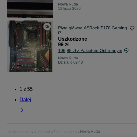
Nowa Ruda
19 lipca 2026
Płyta główna ASRock Z170 Gaming
i7
Uszkodzone
99 zł
106,95 zł z Pakietem Ochronnym
Nowa Ruda
Dzisiaj o 09:40
1
z
55
Dalej
Strona główna
Elektronika
Dolnośląskie
Nowa Ruda