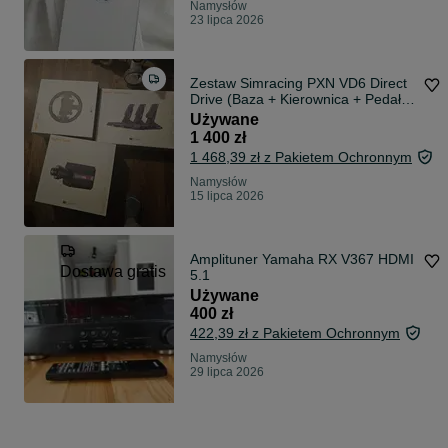
Namysłów
23 lipca 2026
Zestaw Simracing PXN VD6 Direct
Drive (Baza + Kierownica + Pedały)
| Stan Idealny, Miesięczny!
Używane
1 400 zł
1 468,39 zł z Pakietem Ochronnym
Namysłów
15 lipca 2026
Amplituner Yamaha RX V367 HDMI
Dostawa gratis
5.1
Używane
400 zł
422,39 zł z Pakietem Ochronnym
Namysłów
29 lipca 2026