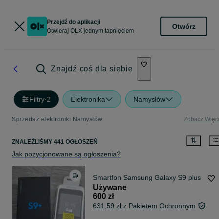
Przejdź do aplikacji
Otwórz
Otwieraj OLX jednym tapnięciem
Znajdź coś dla siebie
Filtry
·
2
Elektronika
Namysłów
Sprzedaż elektroniki Namysłów
Zobacz Więc
ZNALEŹLIŚMY 441 OGŁOSZEŃ
Jak pozycjonowane są ogłoszenia?
Smartfon Samsung Galaxy S9 plus
Używane
600 zł
631,59 zł z Pakietem Ochronnym