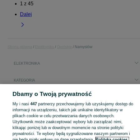
1
z
45
Dalej
Strona główna
Elektronika
Opolskie
Namysłów
ELEKTRONIKA
KATEGORIA
Dbamy o Twoją prywatność
Popularne wyszukiwania
denon sc300
split
tv toshiba regeza 42 xl 863
My i nasi
447
partnerzy przechowujemy lub uzyskujemy dostęp do
informacji na urządzeniu, takich jak unikalne identyfikatory w
plikach cookie w celu przetwarzania danych osobowych.
Zobacz Więc
Sprzedaż elektroniki Namysłów ▶️ szeroki wybór modeli i marek ✅ Nowe i używane oferty w atrakcyjnych cenach ☝ Sprawdź ogłoszenia online na OLX.pl!
Użytkownik może zaakceptować wybory lub zarządzać nimi,
klikając poniżej lub w dowolnym momencie na stronie polityki
prywatności. Te wybory będą sygnalizowane naszym partnerom i
Mapa kategorii
nie będą miały wpływu na dane przeglądania.
Polityka cookies,