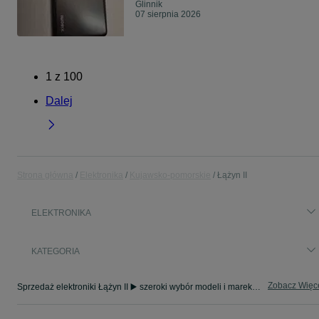
Glinnik
07 sierpnia 2026
1
z
100
Dalej
Strona główna
Elektronika
Kujawsko-pomorskie
Łążyn II
ELEKTRONIKA
KATEGORIA
Zobacz Więc
Sprzedaż elektroniki Łążyn II ▶️ szeroki wybór modeli i marek ✅ Nowe i używane oferty w atrakcyjnych cenach ☝ Sprawdź ogłoszenia online na OLX.pl!