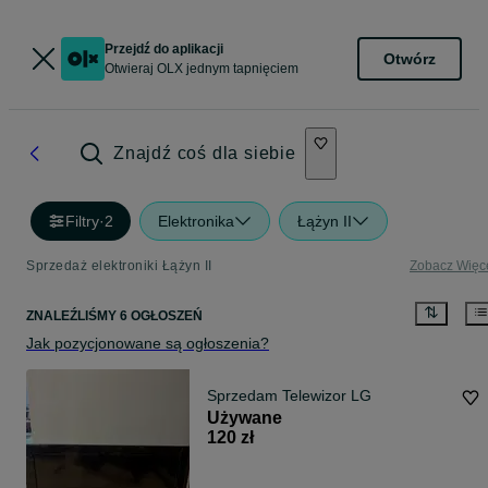
Przejdź do aplikacji
Otwórz
Otwieraj OLX jednym tapnięciem
Znajdź coś dla siebie
Filtry
·
2
Elektronika
Łążyn II
Sprzedaż elektroniki Łążyn II
Zobacz Więc
ZNALEŹLIŚMY 6 OGŁOSZEŃ
Jak pozycjonowane są ogłoszenia?
Sprzedam Telewizor LG
Używane
120 zł