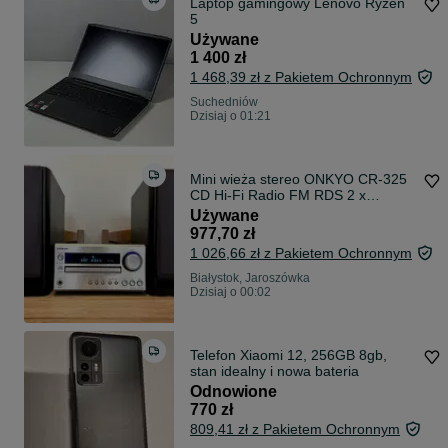
Laptop gamingowy Lenovo Ryzen
5
Używane
1 400 zł
1 468,39 zł z Pakietem Ochronnym
Suchedniów
Dzisiaj o 01:21
Mini wieża stereo ONKYO CR-325
CD Hi-Fi Radio FM RDS 2 x
Głośniki 70W
Używane
977,70 zł
1 026,66 zł z Pakietem Ochronnym
Białystok, Jaroszówka
Dzisiaj o 00:02
Telefon Xiaomi 12, 256GB 8gb,
stan idealny i nowa bateria
Odnowione
770 zł
809,41 zł z Pakietem Ochronnym