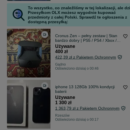
To wszystko, co znaleźliśmy w tej lokalizacji, ale dz
Przesyłkom OLX możesz wygodnie kupować
przedmioty z całej Polski. Sprawdź te ogłoszenia z
dostępną przesyłką:
Cronus Zen – pełny zestaw | Stan
bardzo dobry | PS5 / PS4 / Xbox /
PC / Switch
Używane
400 zł
422,39 zł z Pakietem Ochronnym
Gądno
Odświeżono dzisiaj o 00:46
iphone 13 128Gb 100% kondycji
baterii
Używane
1 300 zł
1 363,79 zł z Pakietem Ochronnym
Rzeszów
Odświeżono dzisiaj o 00:17