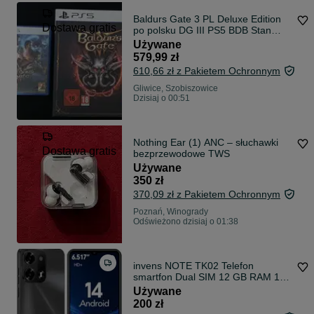
Baldurs Gate 3 PL Deluxe Edition
Dostawa gratis
po polsku DG III PS5 BDB Stan
Kompletny Zestaw od Larian
Używane
Studios
579,99 zł
610,66 zł z Pakietem Ochronnym
Gliwice, Szobiszowice
Dzisiaj o 00:51
Nothing Ear (1) ANC – słuchawki
Dostawa gratis
bezprzewodowe TWS
Używane
350 zł
370,09 zł z Pakietem Ochronnym
Poznań, Winogrady
Odświeżono dzisiaj o 01:38
invens NOTE TK02 Telefon
smartfon Dual SIM 12 GB RAM 128
GB ROM Android 14 bateria 4500
Używane
mAh 16 MP, 6,52 cali
200 zł