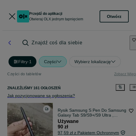
Przejdź do aplikacji
Otwórz
Otwieraj OLX jednym tapnięciem
Znajdź coś dla siebie
Filtry
·
1
Części
Wybierz lokalizację
Części do tabletów
Zobacz Więc
ZNALEŹLIŚMY 161 OGŁOSZEŃ
Jak pozycjonowane są ogłoszenia?
Rysik Samsung S Pen Do Samsung
Galaxy Tab S9/S9+/S9 Ultra ,
Bluetooth, 100% oryginalne
Używane
90 zł
97,59 zł z Pakietem Ochronnym