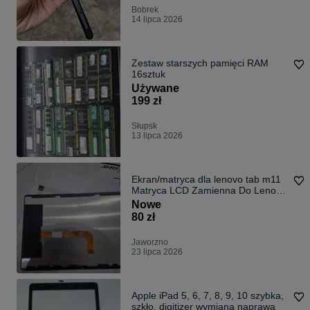
Bobrek
14 lipca 2026
Zestaw starszych pamięci RAM
16sztuk
Używane
199 zł
Słupsk
13 lipca 2026
Ekran/matryca dla lenovo tab m11
Matryca LCD Zamienna Do Lenovo
Matryca LCD Zamienna Do Lenovo
Nowe
80 zł
Jaworzno
23 lipca 2026
Apple iPad 5, 6, 7, 8, 9, 10 szybka,
szkło, digitizer wymiana naprawa