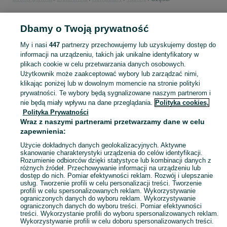
POLSKA
Dbamy o Twoją prywatność
My i nasi
447
partnerzy przechowujemy lub uzyskujemy dostęp do
KATEGORIA
informacji na urządzeniu, takich jak unikalne identyfikatory w
plikach cookie w celu przetwarzania danych osobowych.
Użytkownik może zaakceptować wybory lub zarządzać nimi,
Zobacz Więc
Sprzedaż części do tabletów w Polsce ▶️ szeroki wybór modeli i marek ✅ Nowe i używane w najlepszych cenach ☝ Sprawdź ogłoszenia i kupuj online na OLX.pl!
klikając poniżej lub w dowolnym momencie na stronie polityki
prywatności. Te wybory będą sygnalizowane naszym partnerom i
nie będą miały wpływu na dane przeglądania.
Polityka cookies,
Mapa kategorii
Polityka Prywatności
Mapa miejscowości
Wraz z naszymi partnerami przetwarzamy dane w celu
zapewnienia:
Mapa ministron
Popularne wyszukiwania
Użycie dokładnych danych geolokalizacyjnych. Aktywne
skanowanie charakterystyki urządzenia do celów identyfikacji.
Rozumienie odbiorców dzięki statystyce lub kombinacji danych z
różnych źródeł. Przechowywanie informacji na urządzeniu lub
dostęp do nich. Pomiar efektywności reklam. Rozwój i ulepszanie
usług. Tworzenie profili w celu personalizacji treści. Tworzenie
profili w celu spersonalizowanych reklam. Wykorzystywanie
ograniczonych danych do wyboru reklam. Wykorzystywanie
ograniczonych danych do wyboru treści. Pomiar efektywności
treści. Wykorzystanie profili do wyboru spersonalizowanych reklam.
Wykorzystywanie profili w celu doboru spersonalizowanych treści.