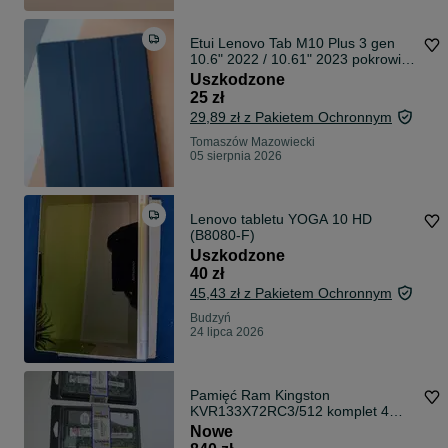
Etui Lenovo Tab M10 Plus 3 gen
10.6" 2022 / 10.61" 2023 pokrowiec
smuk
Uszkodzone
25 zł
29,89 zł z Pakietem Ochronnym
Tomaszów Mazowiecki
05 sierpnia 2026
Lenovo tabletu YOGA 10 HD
(B8080-F)
Uszkodzone
40 zł
45,43 zł z Pakietem Ochronnym
Budzyń
24 lipca 2026
Pamięć Ram Kingston
KVR133X72RC3/512 komplet 4
kości
Nowe