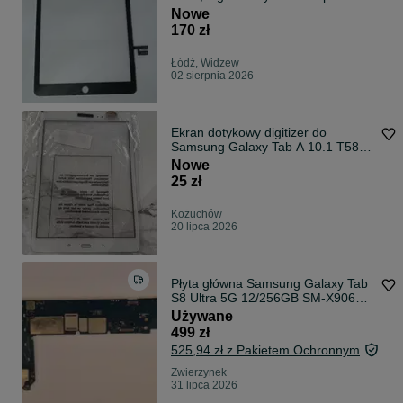
Nowe
170 zł
Łódź, Widzew
02 sierpnia 2026
Ekran dotykowy digitizer do
Samsung Galaxy Tab A 10.1 T585
T580 biały
Nowe
25 zł
Kożuchów
20 lipca 2026
Płyta główna Samsung Galaxy Tab
S8 Ultra 5G 12/256GB SM-X906B +
Pudełko zgodne z IMEI
Używane
499 zł
525,94 zł z Pakietem Ochronnym
Zwierzynek
31 lipca 2026