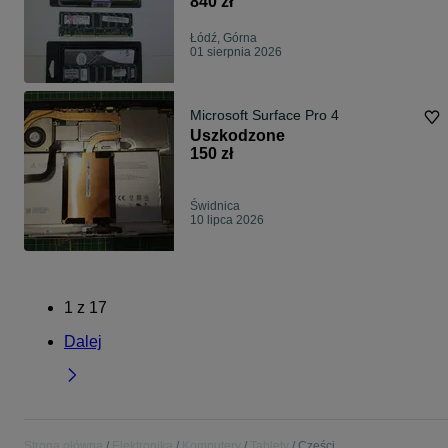
840 zł
Łódź, Górna
01 sierpnia 2026
Microsoft Surface Pro 4
Uszkodzone
150 zł
Świdnica
10 lipca 2026
1
z
17
Dalej
Strona główna
Elektronika
Komputery
Tablety
Części