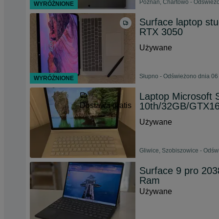
Poznań, Chartowo - Odświeżo
WYRÓŻNIONE
Surface laptop st
RTX 3050
Używane
Słupno - Odświeżono dnia 06
WYRÓŻNIONE
Laptop Microsoft 
10th/32GB/GTX16
Dostawa gratis
Używane
Gliwice, Szobiszowice - Odświ
Surface 9 pro 20
Ram
Używane