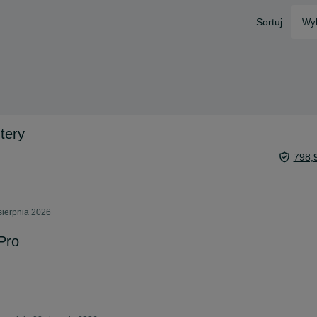
Sortuj:
Wyb
tery
798,
sierpnia 2026
Pro