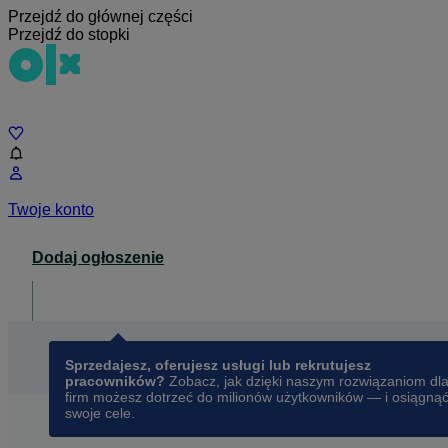
Przejdź do głównej części
Przejdź do stopki
Czat
Twoje konto
Dodaj ogłoszenie
Dla biznesu
opens in a new tab
Sprzedajesz, oferujesz usługi lub rekrutujesz
pracowników?
Zobacz, jak dzięki naszym rozwiązaniom dl
firm możesz dotrzeć do milionów użytkowników — i osiągną
swoje cele.