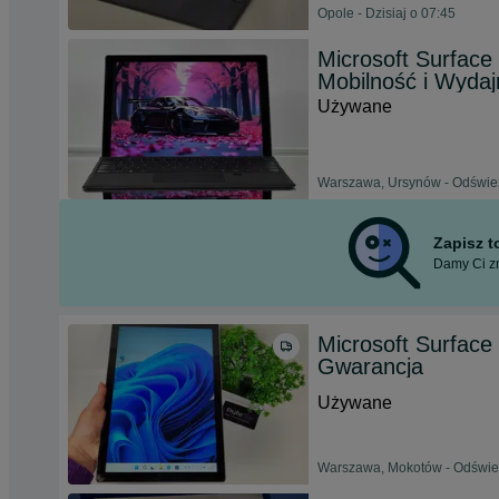
Opole - Dzisiaj o 07:45
Microsoft Surface
Mobilność i Wyda
Używane
Warszawa, Ursynów - Odśwież
Zapisz 
Damy Ci zn
Microsoft Surface
Gwarancja
Używane
Warszawa, Mokotów - Odśwież