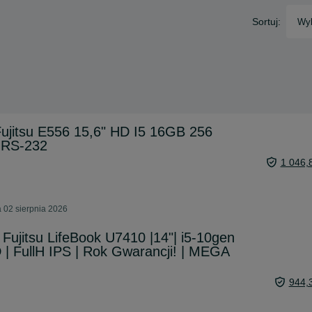
Sortuj:
Wyb
ujitsu E556 15,6" HD I5 16GB 256
RS-232
1 046,
 02 sierpnia 2026
Fujitsu LifeBook U7410 |14"| i5-10gen
 FullH IPS | Rok Gwarancji! | MEGA
944,