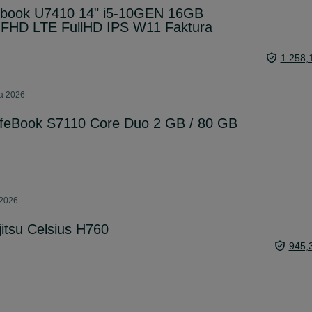
ifebook U7410 14" i5-10GEN 16GB
HD LTE FullHD IPS W11 Faktura
1 258,
ia 2026
LifeBook S7110 Core Duo 2 GB / 80 GB
 2026
jitsu Celsius H760
945,