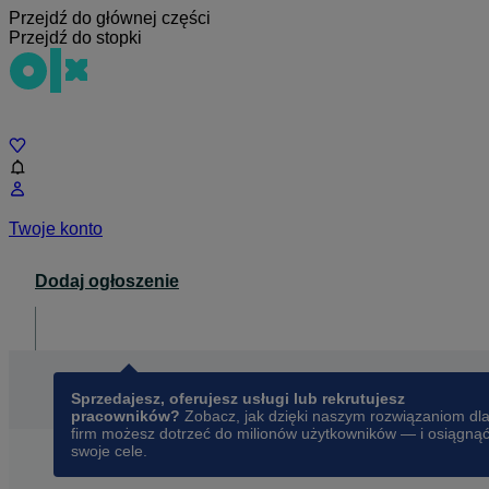
Przejdź do głównej części
Przejdź do stopki
Czat
Twoje konto
Dodaj ogłoszenie
Dla biznesu
opens in a new tab
Sprzedajesz, oferujesz usługi lub rekrutujesz
pracowników?
Zobacz, jak dzięki naszym rozwiązaniom dl
firm możesz dotrzeć do milionów użytkowników — i osiągną
swoje cele.