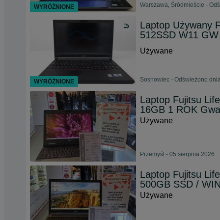
Warszawa, Śródmieście - Odś
WYRÓŻNIONE
Laptop Używany F
512SSD W11 GW
Używane
Sosnowiec - Odświeżono dnia
WYRÓŻNIONE
Laptop Fujitsu Li
16GB 1 ROK Gwa
Używane
Przemyśl - 05 sierpnia 2026
Laptop Fujitsu Li
500GB SSD / WIN
Używane