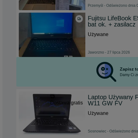
Przemyśl - Odświeżono dnia 0
Fujitsu LifeBook 
bat ok. + zasilacz
Używane
Jaworzno - 27 lipca 2026
Zapisz 
Damy Ci zn
Laptop Używany F
W11 GW FV
Dostawa gratis
Używane
Sosnowiec - Odświeżono dnia