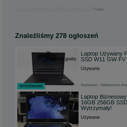
Strona główna
Elektronika
Komputery
Laptopy
Fujitsu
Znaleźliśmy 278 ogłoszeń
Laptop Używany F
SSD W11 GW FV 
Dostawa gratis
Używane
Sosnowiec - Odświeżono dnia
WYRÓŻNIONE
Laptop Biznesowy 
16GB 256GB SSD |
Dostawa gratis
Wytrzymały!
Używane