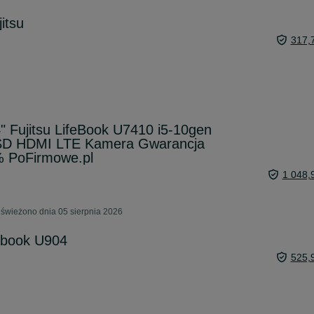
itsu
317,
" Fujitsu LifeBook U7410 i5-10gen
D HDMI LTE Kamera Gwarancja
% PoFirmowe.pl
1 048,
świeżono dnia 05 sierpnia 2026
febook U904
525,