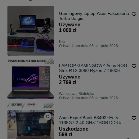
Gamingowy laptop Asus +akcesoria
Torba do gier
Używane
1 000 zł
Piła
Odświeżono dnia 06 sierpnia 2026
LAPTOP GAMINGOWY Asus ROG
Strix RTX 3060 Ryzen 7 4800H
17,3" 144hz Komputer
Używane
2 799 zł
Warszawa, Białołęka
Odświeżono dnia 06 sierpnia 2026
Asus ExpertBook B3402FE/ i5-
1135G7 2.40 GHz/ 16GB DDR4
3200 MHz/ brak dysku/ 14" FHD/
Uszkodzone
uszkodzony dotyk/ czytaj opis/
599 zł
zobacz zdjęcia