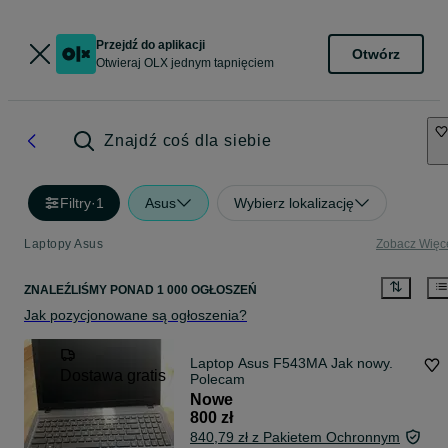
Przejdź do aplikacji
Otwórz
Otwieraj OLX jednym tapnięciem
Znajdź coś dla siebie
Filtry
·
1
Asus
Wybierz lokalizację
Laptopy Asus
Zobacz Więc
ZNALEŹLIŚMY
PONAD
1 000 OGŁOSZEŃ
Jak pozycjonowane są ogłoszenia?
Laptop Asus F543MA Jak nowy.
Dostawa gratis
Polecam
Nowe
800 zł
840,79 zł z Pakietem Ochronnym