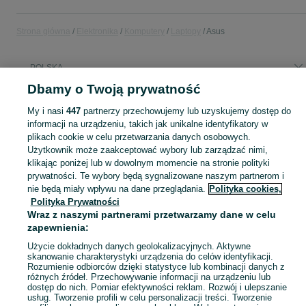
Strona główna
Elektronika
Komputery
Laptopy
Asus
POLSKA
Dbamy o Twoją prywatność
KATEGORIA
My i nasi
447
partnerzy przechowujemy lub uzyskujemy dostęp do
informacji na urządzeniu, takich jak unikalne identyfikatory w
plikach cookie w celu przetwarzania danych osobowych.
Zobacz Więc
Sprzedaż laptopów Asus w Polsce ▶️ VivoBook, ZenBook, ROG i inne serie ✅ Nowe i używane w okazyjnych cenach ☝ Sprawdź ogłoszenia i kupuj online na OLX.pl!
Użytkownik może zaakceptować wybory lub zarządzać nimi,
klikając poniżej lub w dowolnym momencie na stronie polityki
Mapa kategorii
prywatności. Te wybory będą sygnalizowane naszym partnerom i
nie będą miały wpływu na dane przeglądania.
Polityka cookies,
Mapa miejscowości
Polityka Prywatności
Mapa ministron
Wraz z naszymi partnerami przetwarzamy dane w celu
zapewnienia:
Popularne wyszukiwania
Użycie dokładnych danych geolokalizacyjnych. Aktywne
skanowanie charakterystyki urządzenia do celów identyfikacji.
Rozumienie odbiorców dzięki statystyce lub kombinacji danych z
różnych źródeł. Przechowywanie informacji na urządzeniu lub
dostęp do nich. Pomiar efektywności reklam. Rozwój i ulepszanie
usług. Tworzenie profili w celu personalizacji treści. Tworzenie