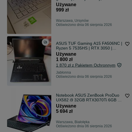
512Gb 15,6", Nvidia, Harman
Używane
Kardon, cieniutki, aluminium
999 zł
Warszawa, Ursynów
Odświeżono dnia 06 sierpnia 2026
ASUS TUF Gaming A15 FA506NC |
Ryzen 5 7535HS | RTX 3050 |
16GB DDR5 | SSD 512GB | 144Hz
Używane
| Stan idealny
1 800 zł
1 870 zł z Pakietem Ochronnym
Jabłonna
Odświeżono dnia 06 sierpnia 2026
Notebook ASUS ZenBook ProDuo
UX582 i9 32GB RTX3070Ti 6GB 4K
OLED 1TB Stan BDB
Używane
5 694 zł
Warszawa, Białołęka
Odświeżono dnia 06 sierpnia 2026