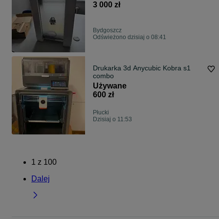
3 000 zł
Bydgoszcz
Odświeżono dzisiaj o 08:41
Drukarka 3d Anycubic Kobra s1
combo
Używane
600 zł
Płucki
Dzisiaj o 11:53
1
z
100
Dalej