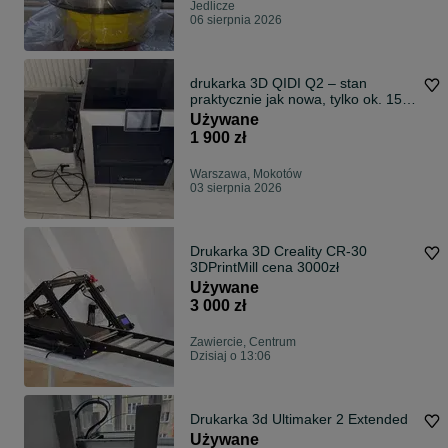
Jedlicze
06 sierpnia 2026
drukarka 3D QIDI Q2 – stan
praktycznie jak nowa, tylko ok. 15
godzin pracy
Używane
1 900 zł
Warszawa, Mokotów
03 sierpnia 2026
Drukarka 3D Creality CR-30
3DPrintMill cena 3000zł
Używane
3 000 zł
Zawiercie, Centrum
Dzisiaj o 13:06
Drukarka 3d Ultimaker 2 Extended
Używane