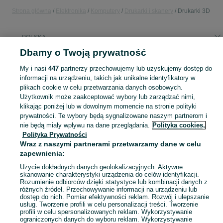
Strona główna
Elektronika
Komputery
Drukarki i skanery
Drukarki 3D
POLSKA
Dbamy o Twoją prywatność
KATEGORIA
My i nasi
447
partnerzy przechowujemy lub uzyskujemy dostęp do
informacji na urządzeniu, takich jak unikalne identyfikatory w
plikach cookie w celu przetwarzania danych osobowych.
Zobacz Więc
Sprzedaż drukarek 3D w Polsce ▶️ FDM, SLA, różnych producentów ✅ Nowe i używane w atrakcyjnych cenach ☝ Sprawdź ogłoszenia i kupuj online na OLX.pl!
Użytkownik może zaakceptować wybory lub zarządzać nimi,
klikając poniżej lub w dowolnym momencie na stronie polityki
Mapa kategorii
prywatności. Te wybory będą sygnalizowane naszym partnerom i
nie będą miały wpływu na dane przeglądania.
Polityka cookies,
Mapa miejscowości
Polityka Prywatności
Mapa ministron
Wraz z naszymi partnerami przetwarzamy dane w celu
zapewnienia:
Popularne wyszukiwania
Użycie dokładnych danych geolokalizacyjnych. Aktywne
skanowanie charakterystyki urządzenia do celów identyfikacji.
Rozumienie odbiorców dzięki statystyce lub kombinacji danych z
różnych źródeł. Przechowywanie informacji na urządzeniu lub
dostęp do nich. Pomiar efektywności reklam. Rozwój i ulepszanie
usług. Tworzenie profili w celu personalizacji treści. Tworzenie
profili w celu spersonalizowanych reklam. Wykorzystywanie
ograniczonych danych do wyboru reklam. Wykorzystywanie