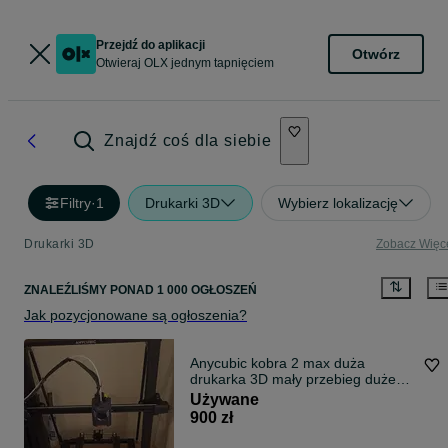
Przejdź do aplikacji
Otwórz
Otwieraj OLX jednym tapnięciem
Znajdź coś dla siebie
Filtry
·
1
Drukarki 3D
Wybierz lokalizację
Drukarki 3D
Zobacz Więc
ZNALEŹLIŚMY
PONAD
1 000 OGŁOSZEŃ
Jak pozycjonowane są ogłoszenia?
Anycubic kobra 2 max duża
drukarka 3D mały przebieg duże
pole robocze bardzo szybka
Używane
idealna
900 zł