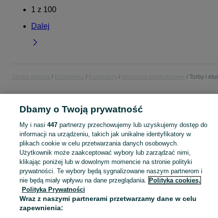
1
z
100
Dalej
Strona główna
Elektronika
Komputery
Akcesoria komputerowe
Torby i etui
POLSKA
Dbamy o Twoją prywatność
My i nasi
447
partnerzy przechowujemy lub uzyskujemy dostęp do
KATEGORIA
informacji na urządzeniu, takich jak unikalne identyfikatory w
plikach cookie w celu przetwarzania danych osobowych.
Użytkownik może zaakceptować wybory lub zarządzać nimi,
Zobacz Więc
Sprzedaż etui i toreb na laptopa w Polsce ▶️ Różne marki i kolory ✅ Nowe i używane w atrakcyjnych cenach ✌ Znajdź atrakcyjne ogłoszenia na OLX.pl!
klikając poniżej lub w dowolnym momencie na stronie polityki
prywatności. Te wybory będą sygnalizowane naszym partnerom i
Mapa kategorii
nie będą miały wpływu na dane przeglądania.
Polityka cookies,
Polityka Prywatności
Mapa miejscowości
Wraz z naszymi partnerami przetwarzamy dane w celu
Mapa ministron
zapewnienia:
Popularne wyszukiwania