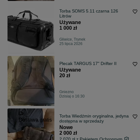
Torba SOMS 5.11 czarna 126
Litrów
Używane
1 000 zł
Gliwice, Trynek
25 lipca 2026
Plecak TARGUS 17" Drifter II
Używane
20 zł
Gniezno
Dzisiaj o 16:30
Torba Wiedźmin oryginalna, jedyna
Dostawa gratis
dostępna w sprzedaży
Nowe
2 000 zł
2 070 zł z Pakietem Ochronnym