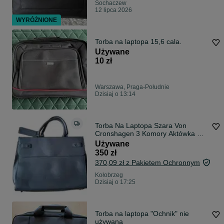
Sochaczew
12 lipca 2026
WYRÓŻNIONE
Torba na laptopa 15,6 cala.
Używane
10 zł
Warszawa, Praga-Południe
Dzisiaj o 13:14
Torba Na Laptopa Szara Von
Cronshagen 3 Komory Aktówka A4
Biznesowa
Używane
350 zł
370,09 zł z Pakietem Ochronnym
Kołobrzeg
Dzisiaj o 17:25
Torba na laptopa "Ochnik" nie
używana