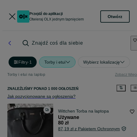
Przejdź do aplikacji
Otwórz
Otwieraj OLX jednym tapnięciem
Znajdź coś dla siebie
Filtry
·
1
Torby i etui
Wybierz lokalizację
Torby i etui na laptop
Zobacz Więc
ZNALEŹLIŚMY
PONAD
1 000 OGŁOSZEŃ
Jak pozycjonowane są ogłoszenia?
Wittchen Torba na laptopa
Używane
80 zł
87,19 zł z Pakietem Ochronnym