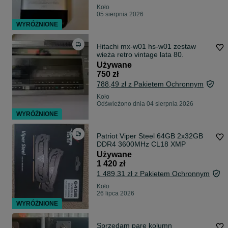
Koło
05 sierpnia 2026
WYRÓŻNIONE
Hitachi mx-w01 hs-w01 zestaw
wieża retro vintage lata 80.
Używane
750 zł
788,49 zł z Pakietem Ochronnym
Koło
Odświeżono dnia 04 sierpnia 2026
WYRÓŻNIONE
Patriot Viper Steel 64GB 2x32GB
DDR4 3600MHz CL18 XMP
Używane
1 420 zł
1 489,31 zł z Pakietem Ochronnym
Koło
26 lipca 2026
WYRÓŻNIONE
Sprzedam parę kolumn