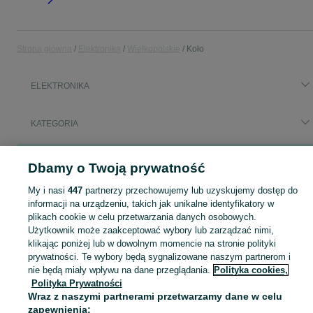
Strona główna
Elektronika
Wielkopolskie
Koło
ELEKTRONIKA
KATEGORIA
Popularne wyszukiwania
Dbamy o Twoją prywatność
projetory
klimatyzacja
My i nasi
447
partnerzy przechowujemy lub uzyskujemy dostęp do
informacji na urządzeniu, takich jak unikalne identyfikatory w
Zobacz Więc
Sprzedaż elektroniki Koło ▶️ szeroki wybór modeli i marek ✅ Nowe i używane oferty w atrakcyjnych cenach ☝ Sprawdź ogłoszenia online na OLX.pl!
plikach cookie w celu przetwarzania danych osobowych.
Użytkownik może zaakceptować wybory lub zarządzać nimi,
klikając poniżej lub w dowolnym momencie na stronie polityki
Mapa kategorii
prywatności. Te wybory będą sygnalizowane naszym partnerom i
Mapa miejscowości
nie będą miały wpływu na dane przeglądania.
Polityka cookies,
Polityka Prywatności
Mapa ministron
Wraz z naszymi partnerami przetwarzamy dane w celu
Popularne wyszukiwania
zapewnienia: