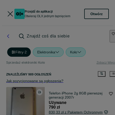
Przejdź do aplikacji
Otwórz
Otwieraj OLX jednym tapnięciem
Znajdź coś dla siebie
Filtry
·
2
Elektronika
Koło
Sprzedaż elektroniki Koło
Zobacz Więc
ZNALEŹLIŚMY 989 OGŁOSZEŃ
Jak pozycjonowane są ogłoszenia?
Telefon iPhone 2g 8GB pierwszej
generacji 2007r
Używane
790 zł
830,33 zł z Pakietem Ochronnym