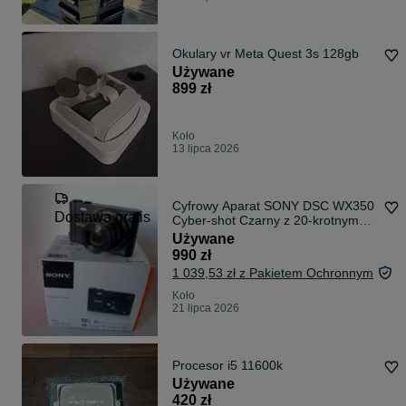
Okulary vr Meta Quest 3s 128gb
Używane
899 zł
Koło
13 lipca 2026
Cyfrowy Aparat SONY DSC WX350
Dostawa gratis
Cyber-shot Czarny z 20-krotnym
Zoomem Optycznym
Używane
990 zł
1 039,53 zł z Pakietem Ochronnym
Koło
21 lipca 2026
Procesor i5 11600k
Używane
420 zł