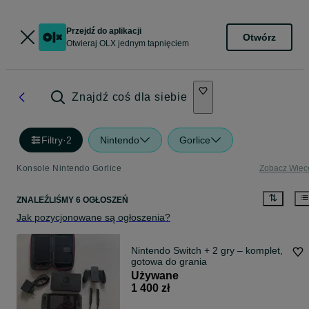
Przejdź do aplikacji
Otwórz
Otwieraj OLX jednym tapnięciem
Znajdź coś dla siebie
Filtry
·
2
Nintendo
Gorlice
Konsole Nintendo Gorlice
Zobacz Więc
ZNALEŹLIŚMY 6 OGŁOSZEŃ
Jak pozycjonowane są ogłoszenia?
Nintendo Switch + 2 gry – komplet,
gotowa do grania
Używane
1 400 zł