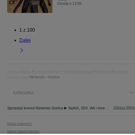
Dzisiaj o 13:06
1
z
100
Dalej
Strona główna
Elektronika
Gry i Konsole
Konsole
Nintendo
Nintendo -
Małopolskie
Nintendo - Gorlice
KATEGORIA
Zobacz Więc
Sprzedaż konsol Nintendo Gorlice ▶️ Switch, 3DS, Wii i inne platformy ✅ Nowe i używane w okazyjnych cenach ☝ Sprawdź ogłoszenia online na OLX.pl!
Mapa kategorii
Mapa miejscowości