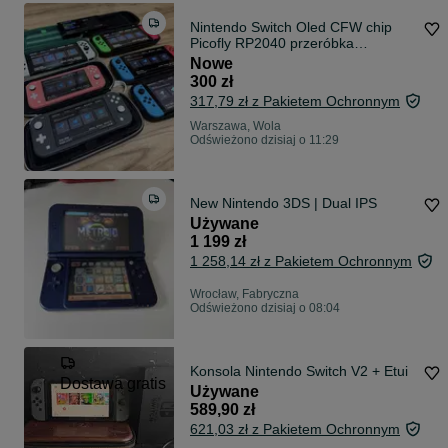
Nintendo Switch Oled CFW chip
Picofly RP2040 przeróbka
Atmoshpere Hekate modowanie
Nowe
kamikaze
300 zł
317,79 zł z Pakietem Ochronnym
Warszawa, Wola
Odświeżono dzisiaj o 11:29
New Nintendo 3DS | Dual IPS
Używane
1 199 zł
1 258,14 zł z Pakietem Ochronnym
Wrocław, Fabryczna
Odświeżono dzisiaj o 08:04
Konsola Nintendo Switch V2 + Etui
Dostawa gratis
Używane
589,90 zł
621,03 zł z Pakietem Ochronnym