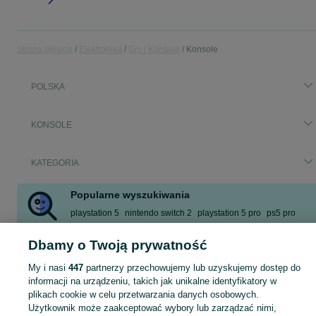
Strona główna
Elektronika
Gry i Konsole
Konsole
POLSKA
KONSOLE
KATEGORIA
Popularne wyszukiwania
playstation 5
nintendo switch 2
playstation 5 pro
ps5 pro
xbox series x
playstation 4
xbox series s
ps5 konsola
Dbamy o Twoją prywatność
Zobacz Więcej
My i nasi
447
partnerzy przechowujemy lub uzyskujemy dostęp do
informacji na urządzeniu, takich jak unikalne identyfikatory w
Zobacz Więc
Sprzedaż konsol do gier w Polsce ▶️ PlayStation, Xbox, Nintendo i inne ✅ Nowe i używane w atrakcyjnych cenach ✌ Kupuj i sprzedawaj na OLX.pl!
plikach cookie w celu przetwarzania danych osobowych.
Użytkownik może zaakceptować wybory lub zarządzać nimi,