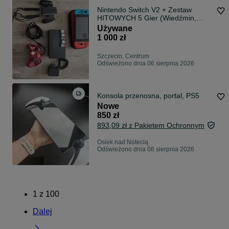
Nintendo Switch V2 + Zestaw
HITOWYCH 5 Gier (Wiedźmin,
Pokemon, FC24) + Pad Mario +
Używane
Etui
1 000 zł
Szczecin, Centrum
Odświeżono dnia 06 sierpnia 2026
Konsola przenosna, portal, PS5
Nowe
850 zł
893,09 zł z Pakietem Ochronnym
Osiek nad Notecią
Odświeżono dnia 06 sierpnia 2026
1
z
100
Dalej