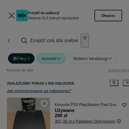
Przejdź do aplikacji
Otwórz
Otwieraj OLX jednym tapnięciem
Znajdź coś dla siebie
Filtry
·
1
Konsole
Wybierz lokalizację
Konsole do gier
Zobacz Więc
ZNALEŹLIŚMY
PONAD
1 000 OGŁOSZEŃ
Jak pozycjonowane są ogłoszenia?
Konsola PS3 PlayStation Pad Gra
Używane
290 zł
307,33 zł z Pakietem Ochronnym