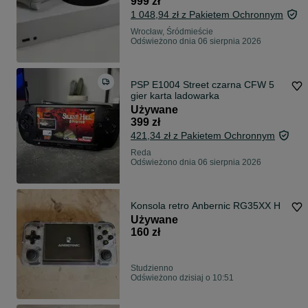
999 zł
1 048,94 zł z Pakietem Ochronnym
Wrocław, Śródmieście
Odświeżono dnia 06 sierpnia 2026
PSP E1004 Street czarna CFW 5
gier karta ladowarka
Używane
399 zł
421,34 zł z Pakietem Ochronnym
Reda
Odświeżono dnia 06 sierpnia 2026
Konsola retro Anbernic RG35XX H
Używane
160 zł
Studzienno
Odświeżono dzisiaj o 10:51