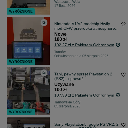
Warszawa, Wola
17 lipca 2026
WYRÓŻNIONE
Nintendo V1/V2 modchip Hwfly
mod CFW przeróbka atmosphere
HEKATE
Nowe
180 zł
192,27 zł z Pakietem Ochronnym
Tarnów
Odświeżono dnia 05 sierpnia 2026
WYRÓŻNIONE
Tani, pewny sprzęt Playstation 2
(PS2) - sprawdź
Używane
100 zł
107,99 zł z Pakietem Ochronnym
Tarnowskie Góry
05 sierpnia 2026
WYRÓŻNIONE
Sony Playstation5, gogle PS VR2, 2
Dostawa gratis