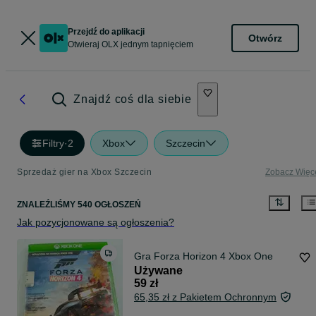
Przejdź do aplikacji
Otwórz
Otwieraj OLX jednym tapnięciem
Znajdź coś dla siebie
Filtry
·
2
Xbox
Szczecin
Sprzedaż gier na Xbox Szczecin
Zobacz Więc
ZNALEŹLIŚMY 540 OGŁOSZEŃ
Jak pozycjonowane są ogłoszenia?
Gra Forza Horizon 4 Xbox One
Używane
59 zł
65,35 zł z Pakietem Ochronnym