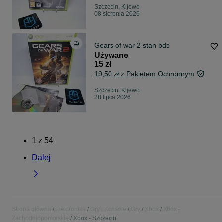
Szczecin, Kijewo
08 sierpnia 2026
Gears of war 2 stan bdb
Używane
15 zł
19,50 zł z Pakietem Ochronnym
Szczecin, Kijewo
28 lipca 2026
1
z
54
Dalej
Strona główna
Elektronika
Gry i Konsole
Gry
Xbox
Xbox -
Zachodniopomorskie
Xbox - Szczecin