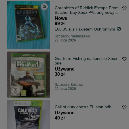
Chronicles of Riddick Escape From
Butcher Bay Xbox PAL eng nowy
folia
Nowe
99 zł
106,95 zł z Pakietem Ochronnym
Szczecin, Niebuszewo
27 lipca 2026
Gra Euro Fishing na konsole Xbox
one
Używane
30 zł
Szczecin, Bukowo
21 lipca 2026
Call of duty ghosts PL stan bdb
Używane
40 zł