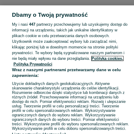
POLSKA » ZACHODNIOPOMORSKIE » SZCZECIN
Dbamy o Twoją prywatność
My i nasi
447
partnerzy przechowujemy lub uzyskujemy dostęp do
KATEGORIA
informacji na urządzeniu, takich jak unikalne identyfikatory w
plikach cookie w celu przetwarzania danych osobowych.
Użytkownik może zaakceptować wybory lub zarządzać nimi,
Zobacz Więc
Sprzedaż gier na Xbox Szczecin ▶️ Xbox One, Series X/S i inne ✅ Nowe i używane w atrakcyjnych cenach ☝ Sprawdź ogłoszenia i kupuj online na OLX.pl!
klikając poniżej lub w dowolnym momencie na stronie polityki
prywatności. Te wybory będą sygnalizowane naszym partnerom i
nie będą miały wpływu na dane przeglądania.
Polityka cookies,
Mapa kategorii
Polityka Prywatności
Mapa miejscowości
Wraz z naszymi partnerami przetwarzamy dane w celu
zapewnienia:
Mapa ministron
Użycie dokładnych danych geolokalizacyjnych. Aktywne
Popularne wyszukiwania
skanowanie charakterystyki urządzenia do celów identyfikacji.
Rozumienie odbiorców dzięki statystyce lub kombinacji danych z
różnych źródeł. Przechowywanie informacji na urządzeniu lub
dostęp do nich. Pomiar efektywności reklam. Rozwój i ulepszanie
usług. Tworzenie profili w celu personalizacji treści. Tworzenie
profili w celu spersonalizowanych reklam. Wykorzystywanie
ograniczonych danych do wyboru reklam. Wykorzystywanie
ograniczonych danych do wyboru treści. Pomiar efektywności
treści. Wykorzystanie profili do wyboru spersonalizowanych reklam.
Wykorzystywanie profili w celu doboru spersonalizowanych treści.