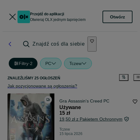
Przejdź do aplikacji
Otwórz
Otwieraj OLX jednym tapnięciem
Znajdź coś dla siebie
Filtry
·
2
PC
Tczew
ZNALEŹLIŚMY 25 OGŁOSZEŃ
Jak pozycjonowane są ogłoszenia?
Gra Assassin's Creed PC
Używane
15 zł
19,50 zł z Pakietem Ochronnym
Tczew
15 lipca 2026