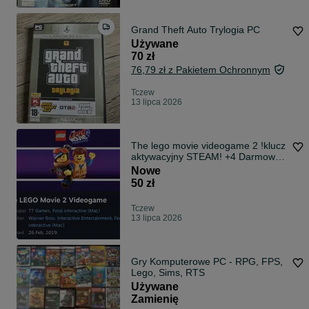
Grand Theft Auto Trylogia PC
Używane
70 zł
76,79 zł z Pakietem Ochronnym
Tczew
13 lipca 2026
The lego movie videogame 2 !klucz
aktywacyjny STEAM! +4 Darmowe
klucze
Nowe
50 zł
Tczew
13 lipca 2026
Gry Komputerowe PC - RPG, FPS,
Lego, Sims, RTS
Używane
Zamienię