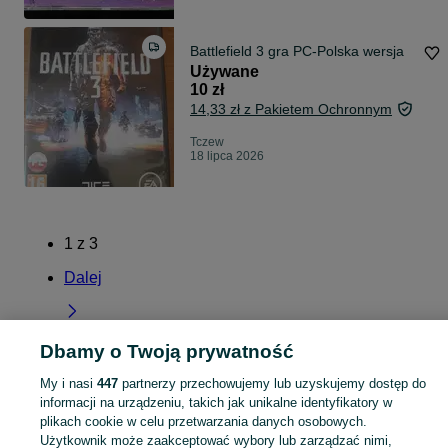
Battlefield 3 gra PC-Polska wersja
Używane
10 zł
14,33 zł z Pakietem Ochronnym
Tczew
18 lipca 2026
1
z
3
Dalej
Dbamy o Twoją prywatność
Strona główna
Elektronika
Gry i Konsole
Gry
PC
PC - Pomorskie
PC -
My i nasi
447
partnerzy przechowujemy lub uzyskujemy dostęp do
Tczew
informacji na urządzeniu, takich jak unikalne identyfikatory w
plikach cookie w celu przetwarzania danych osobowych.
Użytkownik może zaakceptować wybory lub zarządzać nimi,