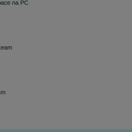
space na PC
Steam
sm