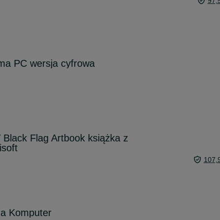
97,
rma PC wersja cyfrowa
 Black Flag Artbook książka z
isoft
107,
na Komputer