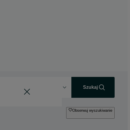
Odległość
+0 km
Szukaj
Obserwuj wyszukiwanie