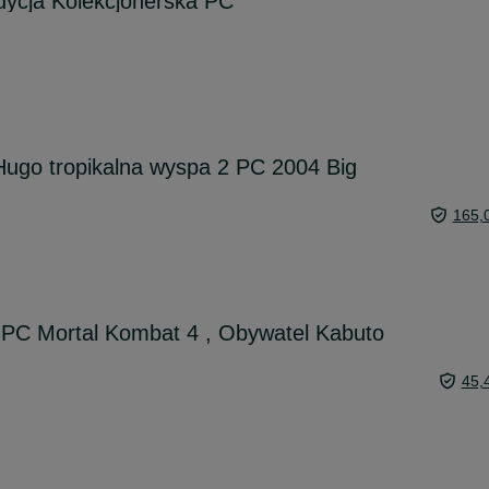
dycja Kolekcjonerska PC
go tropikalna wyspa 2 PC 2004 Big
165,
a PC Mortal Kombat 4 , Obywatel Kabuto
45,