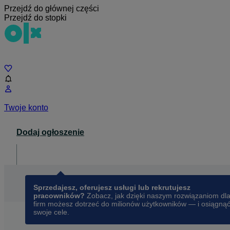
Przejdź do głównej części
Przejdź do stopki
Czat
Twoje konto
Dodaj ogłoszenie
Dla biznesu
opens in a new tab
Sprzedajesz, oferujesz usługi lub rekrutujesz
pracowników?
Zobacz, jak dzięki naszym rozwiązaniom dl
firm możesz dotrzeć do milionów użytkowników — i osiągną
swoje cele.