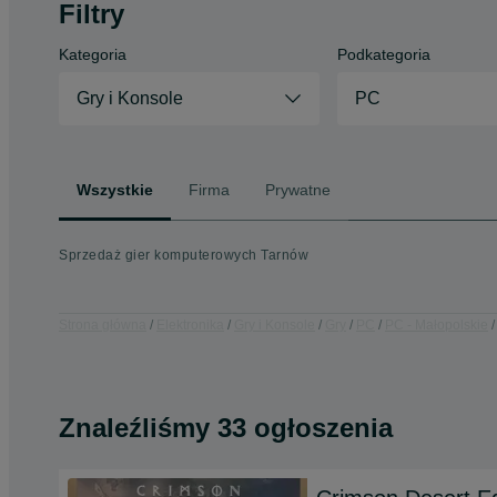
Filtry
Kategoria
Podkategoria
Gry i Konsole
PC
Wszystkie
Firma
Prywatne
Sprzedaż gier komputerowych Tarnów
Strona główna
Elektronika
Gry i Konsole
Gry
PC
PC - Małopolskie
Znaleźliśmy 33 ogłoszenia