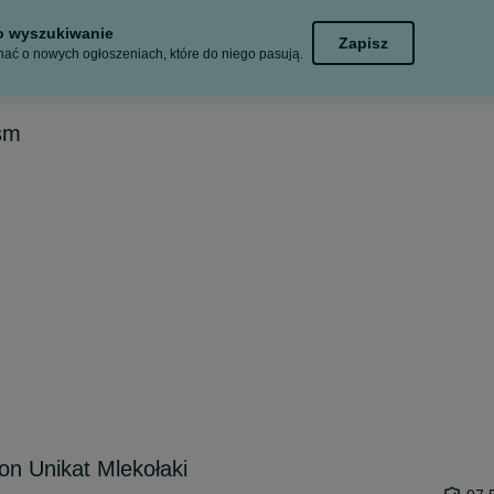
to wyszukiwanie
Zapisz
ać o nowych ogłoszeniach, które do niego pasują.
sm
n Unikat Mlekołaki