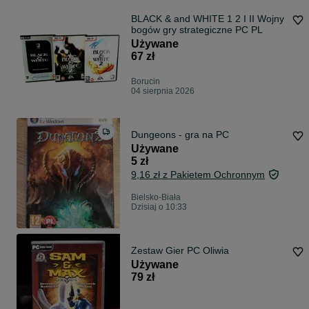
BLACK & and WHITE 1 2 I II Wojny
bogów gry strategiczne PC PL
Używane
67 zł
Borucin
04 sierpnia 2026
Dungeons - gra na PC
Używane
5 zł
9,16 zł z Pakietem Ochronnym
Bielsko-Biała
Dzisiaj o 10:33
Zestaw Gier PC Oliwia
Używane
79 zł