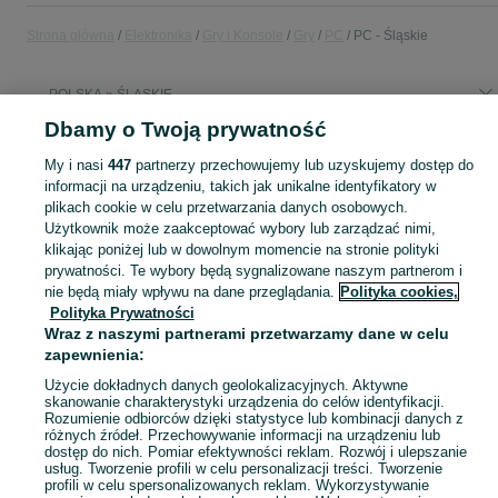
Strona główna
Elektronika
Gry i Konsole
Gry
PC
PC - Śląskie
POLSKA » ŚLĄSKIE
Dbamy o Twoją prywatność
KATEGORIA
My i nasi
447
partnerzy przechowujemy lub uzyskujemy dostęp do
informacji na urządzeniu, takich jak unikalne identyfikatory w
plikach cookie w celu przetwarzania danych osobowych.
Zobacz Więc
Sprzedaż gier komputerowych Śląskie ▶️ strategiczne, RPG, akcji i inne gatunki ✅ Nowe i używane w atrakcyjnych cenach ✌ Sprawdź oferty na OLX.pl!
Użytkownik może zaakceptować wybory lub zarządzać nimi,
klikając poniżej lub w dowolnym momencie na stronie polityki
Mapa kategorii
prywatności. Te wybory będą sygnalizowane naszym partnerom i
nie będą miały wpływu na dane przeglądania.
Polityka cookies,
Mapa miejscowości
Polityka Prywatności
Mapa ministron
Wraz z naszymi partnerami przetwarzamy dane w celu
zapewnienia:
Popularne wyszukiwania
Użycie dokładnych danych geolokalizacyjnych. Aktywne
skanowanie charakterystyki urządzenia do celów identyfikacji.
Rozumienie odbiorców dzięki statystyce lub kombinacji danych z
różnych źródeł. Przechowywanie informacji na urządzeniu lub
dostęp do nich. Pomiar efektywności reklam. Rozwój i ulepszanie
usług. Tworzenie profili w celu personalizacji treści. Tworzenie
profili w celu spersonalizowanych reklam. Wykorzystywanie