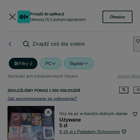
Przejdź do aplikacji
Otwórz
Otwieraj OLX jednym tapnięciem
Znajdź coś dla siebie
Filtry
·
2
PC
Śląskie
Sprzedaż gier komputerowych Śląskie
Zobacz Więc
ZNALEŹLIŚMY
PONAD
1 000 OGŁOSZEŃ
Jak pozycjonowane są ogłoszenia?
Gry na pc w bardzo dobrym stanie
Używane
5 zł
9,16 zł z Pakietem Ochronnym