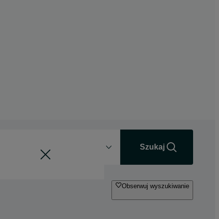
Odległość
+0 km
Szukaj
Obserwuj wyszukiwanie