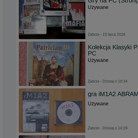
Gry na PC (Stron
Używane
Zabrze - 15 lipca 2026
Kolekcja Klasyki 
PC
Używane
Zabrze - Dzisiaj o 18:34
gra iM1A2 ABRAM
Używane
Zabrze - Dzisiaj o 10:29