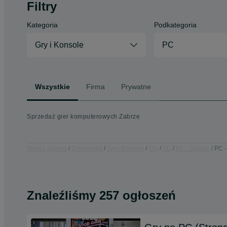
Filtry
Kategoria
Podkategoria
Gry i Konsole
PC
Wszystkie
Firma
Prywatne
Sprzedaż gier komputerowych Zabrze
Strona główna
Elektronika
Gry i Konsole
Gry
PC
PC - Śląskie
PC -
Znaleźliśmy 257 ogłoszeń