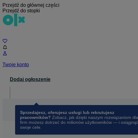
Przejdź do głównej części
Przejdź do stopki
Czat
Twoje konto
Dodaj ogłoszenie
Dla biznesu
opens in a new tab
Sprzedajesz, oferujesz usługi lub rekrutujesz
pracowników?
Zobacz, jak dzięki naszym rozwiązaniom dl
firm możesz dotrzeć do milionów użytkowników — i osiągną
swoje cele.