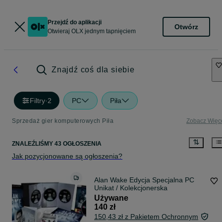
Przejdź do aplikacji
Otwórz
Otwieraj OLX jednym tapnięciem
Znajdź coś dla siebie
Filtry
·
2
PC
Piła
Sprzedaż gier komputerowych Piła
Zobacz Więc
ZNALEŹLIŚMY 43 OGŁOSZENIA
Jak pozycjonowane są ogłoszenia?
Alan Wake Edycja Specjalna PC
Unikat / Kolekcjonerska
Używane
140 zł
150,43 zł z Pakietem Ochronnym