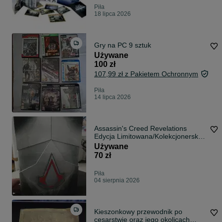
Piła
18 lipca 2026
Gry na PC 9 sztuk
Używane
100 zł
107,99 zł z Pakietem Ochronnym
Piła
14 lipca 2026
Assassin's Creed Revelations
Edycja Limitowana/Kolekcjonerska
PC
Używane
70 zł
Piła
04 sierpnia 2026
Kieszonkowy przewodnik po
cesarstwie oraz jego okolicach