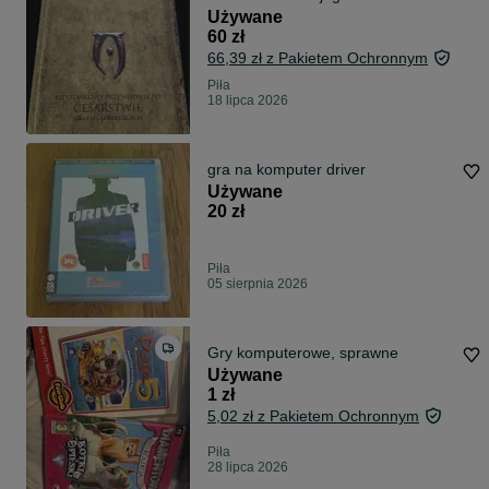
(The Elder Scrolls: Oblivion)
Używane
UNIKAT!
60 zł
66,39 zł z Pakietem Ochronnym
Piła
18 lipca 2026
gra na komputer driver
Używane
20 zł
Piła
05 sierpnia 2026
Gry komputerowe, sprawne
Używane
1 zł
5,02 zł z Pakietem Ochronnym
Piła
28 lipca 2026