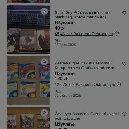
Stare Gry PC (assassin's creed
black flag, space marine itd)
Używane
40 zł
45,43 zł z Pakietem Ochronnym
Piła
18 lipca 2026
Zestaw 6 gier Bakuś (Bakoma /
Komputerowa Gratka) + odręczna
kartka z kodami
Używane
120 zł
128,79 zł z Pakietem Ochronnym
Piła
01 sierpnia 2026
Gry płyta Assasin's Creed, 6 części
ps3. Używane
Używane