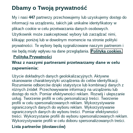
Strona główna
Elektronika
Gry i Konsole
Gry
PC
PC - Wielkopolskie
PC 
Dbamy o Twoją prywatność
Piła
My i nasi
447
partnerzy przechowujemy lub uzyskujemy dostęp do
informacji na urządzeniu, takich jak unikalne identyfikatory w
KATEGORIA
plikach cookie w celu przetwarzania danych osobowych.
Użytkownik może zaakceptować wybory lub zarządzać nimi,
Zobacz Więc
Sprzedaż gier komputerowych Piła ▶️ strategiczne, RPG, akcji i inne gatunki ✅ Nowe i używane w atrakcyjnych cenach ✌ Sprawdź oferty na OLX.pl!
klikając poniżej lub w dowolnym momencie na stronie polityki
prywatności. Te wybory będą sygnalizowane naszym partnerom i
nie będą miały wpływu na dane przeglądania.
Polityka cookies,
Mapa kategorii
Polityka Prywatności
Mapa miejscowości
Wraz z naszymi partnerami przetwarzamy dane w celu
zapewnienia:
Mapa ministron
Użycie dokładnych danych geolokalizacyjnych. Aktywne
Popularne wyszukiwania
skanowanie charakterystyki urządzenia do celów identyfikacji.
Rozumienie odbiorców dzięki statystyce lub kombinacji danych z
różnych źródeł. Przechowywanie informacji na urządzeniu lub
dostęp do nich. Pomiar efektywności reklam. Rozwój i ulepszanie
usług. Tworzenie profili w celu personalizacji treści. Tworzenie
profili w celu spersonalizowanych reklam. Wykorzystywanie
ograniczonych danych do wyboru reklam. Wykorzystywanie
ograniczonych danych do wyboru treści. Pomiar efektywności
treści. Wykorzystanie profili do wyboru spersonalizowanych reklam.
Wykorzystywanie profili w celu doboru spersonalizowanych treści.
Lista partnerów (dostawców)