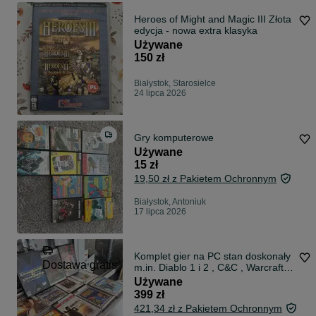
Heroes of Might and Magic III Złota
edycja - nowa extra klasyka
Używane
150 zł
Białystok, Starosielce
24 lipca 2026
Gry komputerowe
Używane
15 zł
19,50 zł z Pakietem Ochronnym
Białystok, Antoniuk
17 lipca 2026
Komplet gier na PC stan doskonały
Dostawa gratis
m.in. Diablo 1 i 2 , C&C , Warcraft i
wiele innych
Używane
399 zł
421,34 zł z Pakietem Ochronnym