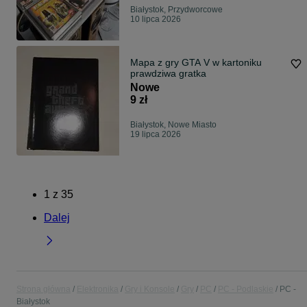
Białystok, Przydworcowe
10 lipca 2026
Mapa z gry GTA V w kartoniku
prawdziwa gratka
Nowe
9 zł
Białystok, Nowe Miasto
19 lipca 2026
1
z
35
Dalej
Strona główna
Elektronika
Gry i Konsole
Gry
PC
PC - Podlaskie
PC -
Białystok