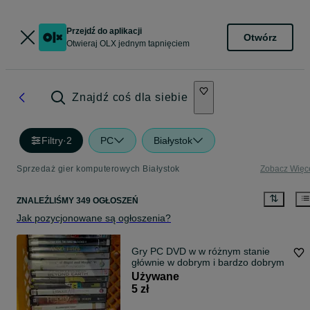
Przejdź do aplikacji
Otwórz
Otwieraj OLX jednym tapnięciem
Znajdź coś dla siebie
Filtry
·
2
PC
Białystok
Sprzedaż gier komputerowych Białystok
Zobacz Więc
ZNALEŹLIŚMY 349 OGŁOSZEŃ
Jak pozycjonowane są ogłoszenia?
Gry PC DVD w w różnym stanie
głównie w dobrym i bardzo dobrym
Używane
5 zł