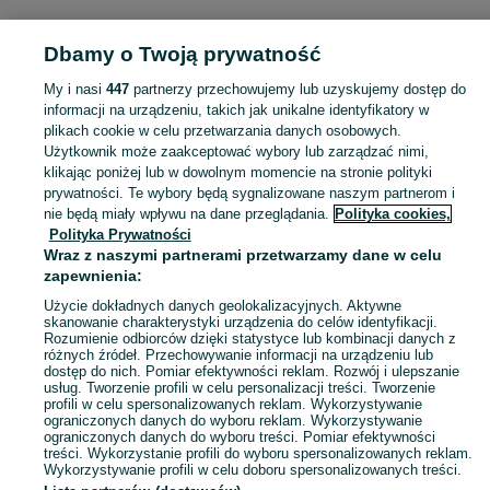
POLSKA » PODLASKIE » BIAŁYSTOK
Dbamy o Twoją prywatność
My i nasi
447
partnerzy przechowujemy lub uzyskujemy dostęp do
KATEGORIA
informacji na urządzeniu, takich jak unikalne identyfikatory w
plikach cookie w celu przetwarzania danych osobowych.
Użytkownik może zaakceptować wybory lub zarządzać nimi,
Zobacz Więc
Sprzedaż gier komputerowych Białystok ▶️ strategiczne, RPG, akcji i inne gatunki ✅ Nowe i używane w atrakcyjnych cenach ✌ Sprawdź oferty na OLX.pl!
klikając poniżej lub w dowolnym momencie na stronie polityki
prywatności. Te wybory będą sygnalizowane naszym partnerom i
nie będą miały wpływu na dane przeglądania.
Polityka cookies,
Mapa kategorii
Polityka Prywatności
Mapa miejscowości
Wraz z naszymi partnerami przetwarzamy dane w celu
zapewnienia:
Mapa ministron
Użycie dokładnych danych geolokalizacyjnych. Aktywne
Popularne wyszukiwania
skanowanie charakterystyki urządzenia do celów identyfikacji.
Rozumienie odbiorców dzięki statystyce lub kombinacji danych z
różnych źródeł. Przechowywanie informacji na urządzeniu lub
dostęp do nich. Pomiar efektywności reklam. Rozwój i ulepszanie
usług. Tworzenie profili w celu personalizacji treści. Tworzenie
profili w celu spersonalizowanych reklam. Wykorzystywanie
ograniczonych danych do wyboru reklam. Wykorzystywanie
ograniczonych danych do wyboru treści. Pomiar efektywności
treści. Wykorzystanie profili do wyboru spersonalizowanych reklam.
Wykorzystywanie profili w celu doboru spersonalizowanych treści.