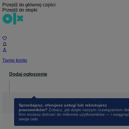
Przejdź do głównej części
Przejdź do stopki
Czat
Twoje konto
Dodaj ogłoszenie
Dla biznesu
opens in a new tab
Sprzedajesz, oferujesz usługi lub rekrutujesz
pracowników?
Zobacz, jak dzięki naszym rozwiązaniom dl
firm możesz dotrzeć do milionów użytkowników — i osiągną
swoje cele.