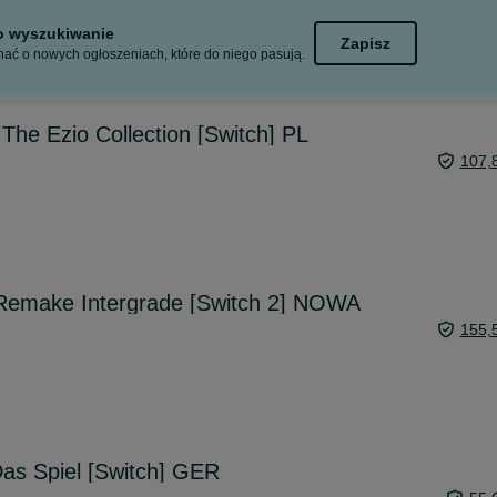
to wyszukiwanie
Zapisz
ać o nowych ogłoszeniach, które do niego pasują.
The Ezio Collection [Switch] PL
107,
 Remake Intergrade [Switch 2] NOWA
155,
Das Spiel [Switch] GER