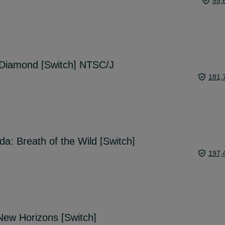
55,
 Diamond [Switch] NTSC/J
181,
a: Breath of the Wild [Switch]
197,
New Horizons [Switch]