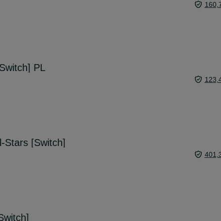
160,
Switch] PL
123,
-Stars [Switch]
401,
witch]