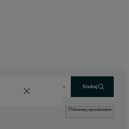
Odległość
+0 km
Szukaj
Obserwuj wyszukiwanie