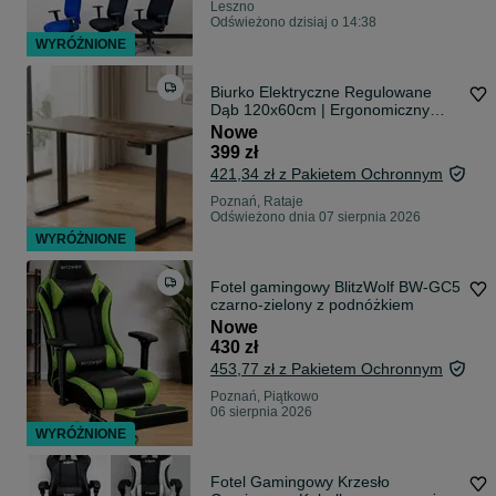
Leszno
Odświeżono dzisiaj o 14:38
WYRÓŻNIONE
Biurko Elektryczne Regulowane
Dąb 120x60cm | Ergonomiczny
Stelaż Regulacja Wysokości
Nowe
Pamięć | Biurko Gamingowe
399 zł
Komputerowe Home Office Loft
421,34 zł z Pakietem Ochronnym
NOWE Fv23%
Poznań, Rataje
Odświeżono dnia 07 sierpnia 2026
WYRÓŻNIONE
Fotel gamingowy BlitzWolf BW-GC5
czarno-zielony z podnóżkiem
Nowe
430 zł
453,77 zł z Pakietem Ochronnym
Poznań, Piątkowo
06 sierpnia 2026
WYRÓŻNIONE
Fotel Gamingowy Krzesło