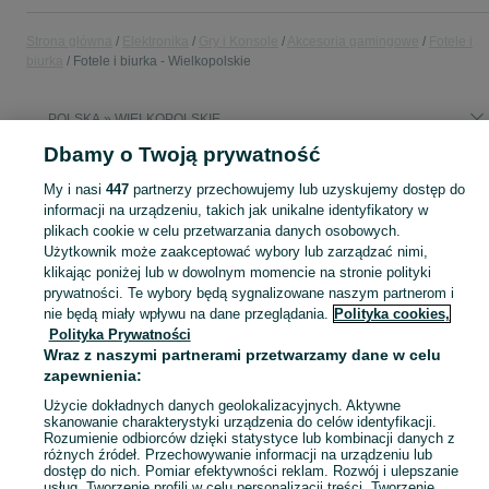
Strona główna
Elektronika
Gry i Konsole
Akcesoria gamingowe
Fotele i
biurka
Fotele i biurka - Wielkopolskie
POLSKA » WIELKOPOLSKIE
Dbamy o Twoją prywatność
KATEGORIA
My i nasi
447
partnerzy przechowujemy lub uzyskujemy dostęp do
informacji na urządzeniu, takich jak unikalne identyfikatory w
plikach cookie w celu przetwarzania danych osobowych.
Zobacz Więc
Sprzedaż foteli i biurek gamingowych Wielkopolskie ▶️ ergonomiczne i regulowane modele ✅ Nowe i używane w atrakcyjnych cenach ✌ Sprawdź oferty na OLX.pl!
Użytkownik może zaakceptować wybory lub zarządzać nimi,
klikając poniżej lub w dowolnym momencie na stronie polityki
Mapa kategorii
prywatności. Te wybory będą sygnalizowane naszym partnerom i
nie będą miały wpływu na dane przeglądania.
Polityka cookies,
Mapa miejscowości
Polityka Prywatności
Mapa ministron
Wraz z naszymi partnerami przetwarzamy dane w celu
zapewnienia:
Popularne wyszukiwania
Użycie dokładnych danych geolokalizacyjnych. Aktywne
skanowanie charakterystyki urządzenia do celów identyfikacji.
Rozumienie odbiorców dzięki statystyce lub kombinacji danych z
różnych źródeł. Przechowywanie informacji na urządzeniu lub
dostęp do nich. Pomiar efektywności reklam. Rozwój i ulepszanie
usług. Tworzenie profili w celu personalizacji treści. Tworzenie