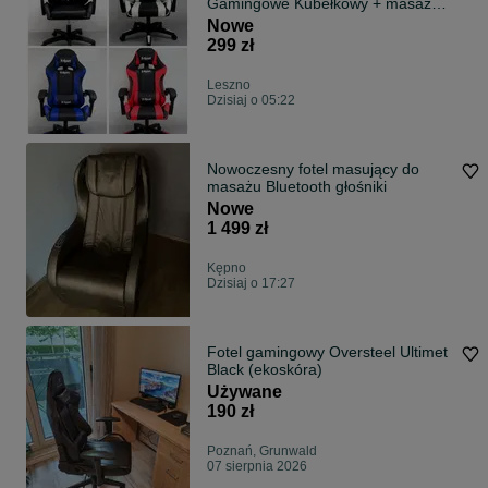
Gamingowe Kubełkowy + masażer
- Nowy
Nowe
299 zł
Leszno
Dzisiaj o 05:22
Nowoczesny fotel masujący do
masażu Bluetooth głośniki
Nowe
1 499 zł
Kępno
Dzisiaj o 17:27
Fotel gamingowy Oversteel Ultimet
Black (ekoskóra)
Używane
190 zł
Poznań, Grunwald
07 sierpnia 2026