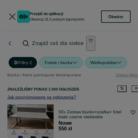
Przejdź do aplikacji
Otwórz
Otwieraj OLX jednym tapnięciem
Znajdź coś dla siebie
Filtry
·
2
Fotele i biurka
Wielkopolskie
Biurka i fotele gamingowe Wielkopolskie
Zobacz Więc
ZNALEŹLIŚMY
PONAD
1 000 OGŁOSZEŃ
Jak pozycjonowane są ogłoszenia?
50x Zestaw biurko+szafka+ fotel
białe czarne niebieskie
Nowe
550 zł