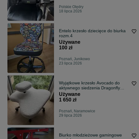
Polskie Olędry
18 lipca 2026
Entelo krzesło dziecięce do biurka
rozm.4
Używane
100 zł
Poznań, Junikowo
23 lipca 2026
Wyjątkowe krzesło Avocado do
aktywnego siedzenia Dragonfly
Chair
Używane
1 650 zł
Poznań, Naramowice
29 lipca 2026
Biurko młodzieżowe gamingowe