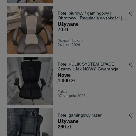
Fotel biurowy / gamingowy |
Obrotowy | Regulacja wysokości |
Dobry stan
Używane
70 zł
Poznań, Łazarz
24 lipca 2026
Fotel KULIK SYSTEM SPACE
Czarny | Jak NOWY, Gwarancja!
Nowe
1 000 zł
Tulce
07 sierpnia 2026
Fotel gamingowy razer
Używane
260 zł