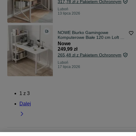
317,78 zł z Pakietem Ochronnym
Luboń
13 lipca 2026
NOWE Biurko Gamingowe
Komputerowe Białe 120 cm Loft z
Regałem Pod Laptop Monitor Do
Nowe
Nauki Pracy Duże Stabilne
249,99 zł
265,48 zł z Pakietem Ochronnym
Luboń
17 lipca 2026
1
z
3
Dalej
Strona główna
Elektronika
Gry i Konsole
Akcesoria gamingowe
Fotele i