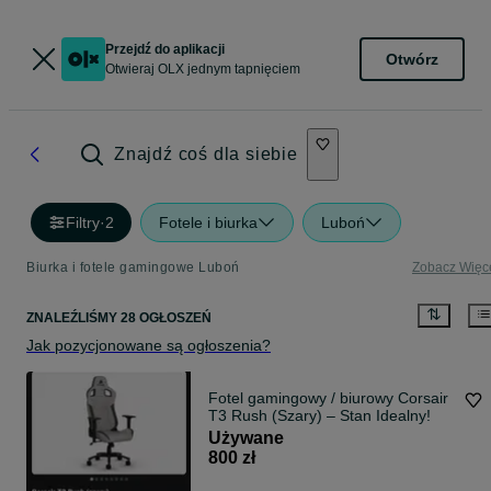
Przejdź do aplikacji
Otwórz
Otwieraj OLX jednym tapnięciem
Znajdź coś dla siebie
Filtry
·
2
Fotele i biurka
Luboń
Biurka i fotele gamingowe Luboń
Zobacz Więc
ZNALEŹLIŚMY 28 OGŁOSZEŃ
Jak pozycjonowane są ogłoszenia?
Fotel gamingowy / biurowy Corsair
T3 Rush (Szary) – Stan Idealny!
Używane
800 zł