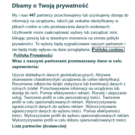
Dbamy o Twoją prywatność
biurka
Fotele i biurka - Wielkopolskie
Fotele i biurka - Luboń
My i nasi
447
partnerzy przechowujemy lub uzyskujemy dostęp do
informacji na urządzeniu, takich jak unikalne identyfikatory w
KATEGORIA
plikach cookie w celu przetwarzania danych osobowych.
Użytkownik może zaakceptować wybory lub zarządzać nimi,
Zobacz Więc
Sprzedaż foteli i biurek gamingowych Luboń ▶️ ergonomiczne i regulowane modele ✅ Nowe i używane w atrakcyjnych cenach ✌ Sprawdź oferty na OLX.pl!
klikając poniżej lub w dowolnym momencie na stronie polityki
prywatności. Te wybory będą sygnalizowane naszym partnerom i
nie będą miały wpływu na dane przeglądania.
Polityka cookies,
Mapa kategorii
Polityka Prywatności
Mapa miejscowości
Wraz z naszymi partnerami przetwarzamy dane w celu
zapewnienia:
Mapa ministron
Użycie dokładnych danych geolokalizacyjnych. Aktywne
Popularne wyszukiwania
skanowanie charakterystyki urządzenia do celów identyfikacji.
Rozumienie odbiorców dzięki statystyce lub kombinacji danych z
różnych źródeł. Przechowywanie informacji na urządzeniu lub
dostęp do nich. Pomiar efektywności reklam. Rozwój i ulepszanie
usług. Tworzenie profili w celu personalizacji treści. Tworzenie
profili w celu spersonalizowanych reklam. Wykorzystywanie
ograniczonych danych do wyboru reklam. Wykorzystywanie
ograniczonych danych do wyboru treści. Pomiar efektywności
treści. Wykorzystanie profili do wyboru spersonalizowanych reklam.
Wykorzystywanie profili w celu doboru spersonalizowanych treści.
Lista partnerów (dostawców)