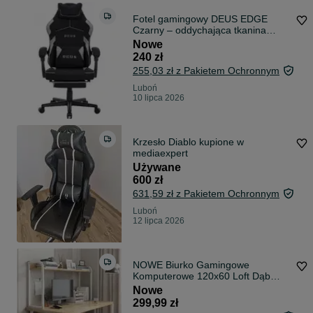
Fotel gamingowy DEUS EDGE
Czarny – oddychająca tkanina
zamiast skóry
Nowe
240 zł
255,03 zł z Pakietem Ochronnym
Luboń
10 lipca 2026
Krzesło Diablo kupione w
mediaexpert
Używane
600 zł
631,59 zł z Pakietem Ochronnym
Luboń
12 lipca 2026
NOWE Biurko Gamingowe
Komputerowe 120x60 Loft Dąb
Jasny z Półkami pod Laptop
Nowe
Monitor Dla Graczy Nauki Mocne
299,99 zł
Stabilne Duże