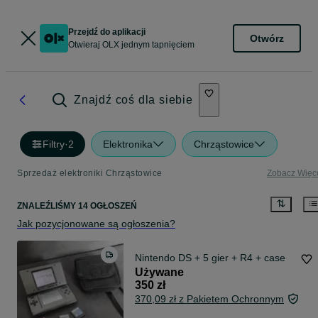
Przejdź do aplikacji
Otwórz
Otwieraj OLX jednym tapnięciem
Znajdź coś dla siebie
Filtry
·
2
Elektronika
Chrząstowice
Sprzedaż elektroniki Chrząstowice
Zobacz Więc
ZNALEŹLIŚMY 14 OGŁOSZEŃ
Jak pozycjonowane są ogłoszenia?
Nintendo DS + 5 gier + R4 + case
Używane
350 zł
370,09 zł z Pakietem Ochronnym