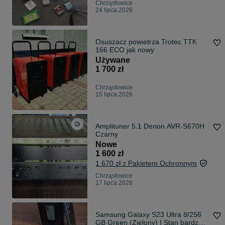
Chrząstowice
24 lipca 2026
Osuszacz powietrza Trotec TTK
166 ECO jak nowy
Używane
1 700 zł
Chrząstowice
15 lipca 2026
Amplituner 5.1 Denon AVR-S670H
Czarny
Nowe
1 600 zł
1 670 zł z Pakietem Ochronnym
Chrząstowice
17 lipca 2026
Samsung Galaxy S23 Ultra 8/256
GB Green (Zielony) | Stan bardzo