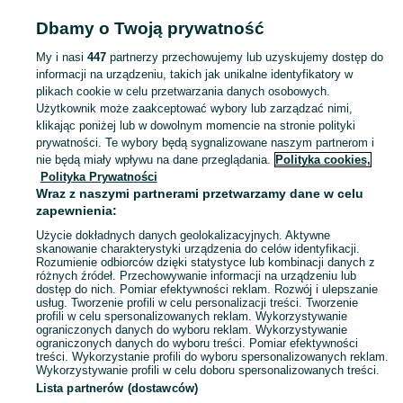
ELEKTRONIKA
Dbamy o Twoją prywatność
My i nasi
447
partnerzy przechowujemy lub uzyskujemy dostęp do
KATEGORIA
informacji na urządzeniu, takich jak unikalne identyfikatory w
plikach cookie w celu przetwarzania danych osobowych.
Użytkownik może zaakceptować wybory lub zarządzać nimi,
Zobacz Więc
Sprzedaż elektroniki Chrząstowice ▶️ szeroki wybór modeli i marek ✅ Nowe i używane oferty w atrakcyjnych cenach ☝ Sprawdź ogłoszenia online na OLX.pl!
klikając poniżej lub w dowolnym momencie na stronie polityki
prywatności. Te wybory będą sygnalizowane naszym partnerom i
nie będą miały wpływu na dane przeglądania.
Polityka cookies,
Mapa kategorii
Polityka Prywatności
Mapa miejscowości
Wraz z naszymi partnerami przetwarzamy dane w celu
zapewnienia:
Mapa ministron
Użycie dokładnych danych geolokalizacyjnych. Aktywne
Popularne wyszukiwania
skanowanie charakterystyki urządzenia do celów identyfikacji.
Rozumienie odbiorców dzięki statystyce lub kombinacji danych z
różnych źródeł. Przechowywanie informacji na urządzeniu lub
dostęp do nich. Pomiar efektywności reklam. Rozwój i ulepszanie
usług. Tworzenie profili w celu personalizacji treści. Tworzenie
profili w celu spersonalizowanych reklam. Wykorzystywanie
ograniczonych danych do wyboru reklam. Wykorzystywanie
ograniczonych danych do wyboru treści. Pomiar efektywności
treści. Wykorzystanie profili do wyboru spersonalizowanych reklam.
Wykorzystywanie profili w celu doboru spersonalizowanych treści.
Lista partnerów (dostawców)