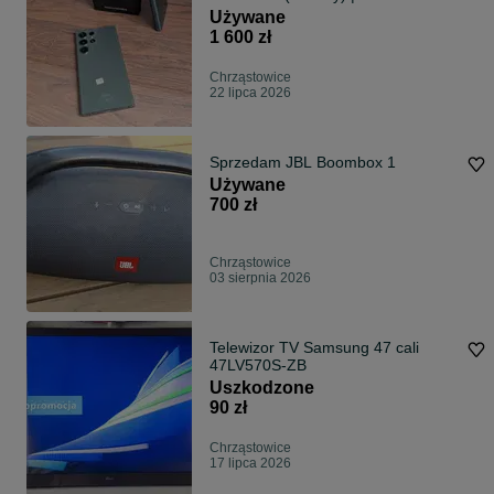
dobry, Kompletn zestaw / Rysik S
Używane
Pen/ Opakowanie
1 600 zł
Chrząstowice
22 lipca 2026
Sprzedam JBL Boombox 1
Używane
700 zł
Chrząstowice
03 sierpnia 2026
Telewizor TV Samsung 47 cali
47LV570S-ZB
Uszkodzone
90 zł
Chrząstowice
17 lipca 2026