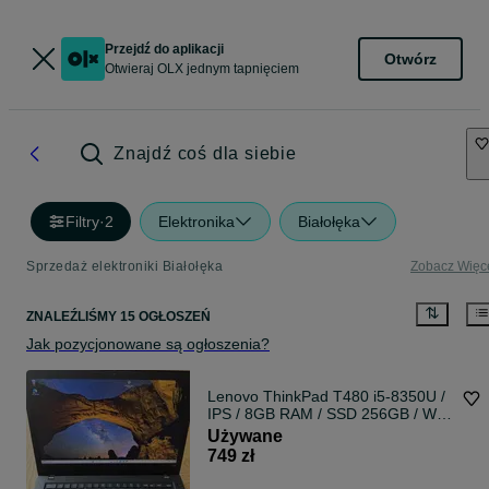
Przejdź do aplikacji
Otwórz
Otwieraj OLX jednym tapnięciem
Znajdź coś dla siebie
Filtry
·
2
Elektronika
Białołęka
Sprzedaż elektroniki Białołęka
Zobacz Więc
ZNALEŹLIŚMY 15 OGŁOSZEŃ
Jak pozycjonowane są ogłoszenia?
Lenovo ThinkPad T480 i5-8350U /
IPS / 8GB RAM / SSD 256GB / Win
11 Pro
Używane
749 zł