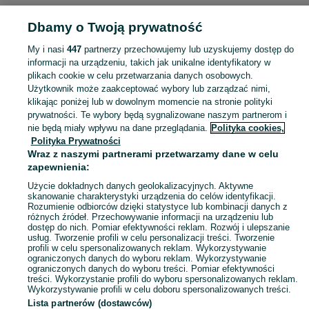
ELEKTRONIKA
Dbamy o Twoją prywatność
My i nasi
447
partnerzy przechowujemy lub uzyskujemy dostęp do
KATEGORIA
informacji na urządzeniu, takich jak unikalne identyfikatory w
plikach cookie w celu przetwarzania danych osobowych.
Użytkownik może zaakceptować wybory lub zarządzać nimi,
Zobacz Więc
Sprzedaż elektroniki Białołęka ▶️ szeroki wybór modeli i marek ✅ Nowe i używane oferty w atrakcyjnych cenach ☝ Sprawdź ogłoszenia online na OLX.pl!
klikając poniżej lub w dowolnym momencie na stronie polityki
prywatności. Te wybory będą sygnalizowane naszym partnerom i
nie będą miały wpływu na dane przeglądania.
Polityka cookies,
Mapa kategorii
Polityka Prywatności
Mapa miejscowości
Wraz z naszymi partnerami przetwarzamy dane w celu
zapewnienia:
Mapa ministron
Użycie dokładnych danych geolokalizacyjnych. Aktywne
Popularne wyszukiwania
skanowanie charakterystyki urządzenia do celów identyfikacji.
Rozumienie odbiorców dzięki statystyce lub kombinacji danych z
różnych źródeł. Przechowywanie informacji na urządzeniu lub
dostęp do nich. Pomiar efektywności reklam. Rozwój i ulepszanie
usług. Tworzenie profili w celu personalizacji treści. Tworzenie
profili w celu spersonalizowanych reklam. Wykorzystywanie
ograniczonych danych do wyboru reklam. Wykorzystywanie
ograniczonych danych do wyboru treści. Pomiar efektywności
treści. Wykorzystanie profili do wyboru spersonalizowanych reklam.
Wykorzystywanie profili w celu doboru spersonalizowanych treści.
Lista partnerów (dostawców)