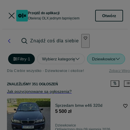
Przejdź do aplikacji
Otwórz
Otwieraj OLX jednym tapnięciem
Znajdź coś dla siebie
Filtry
·
1
Wybierz kategorię
Dziewkowice
Dla Ciebie wszystko - Dziewkowice i okolice!
Zobacz Więc
ZNALEŹLIŚMY 351 OGŁOSZEŃ
Jak pozycjonowane są ogłoszenia?
Sprzedam bmw e46 320d
5 500 zł
Dziewkowice
Odświeżono dnia 09 sierpnia 2026