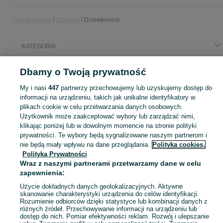
Strona główna
Opolskie
Dziewkowice
KATEGORIA
Popularne wyszukiwania
Dbamy o Twoją prywatność
smartwatch huawei watch gt 4
My i nasi
447
partnerzy przechowujemy lub uzyskujemy dostęp do
informacji na urządzeniu, takich jak unikalne identyfikatory w
plikach cookie w celu przetwarzania danych osobowych.
Skorzystaj z największego serwisu ogłoszeniowego - Dziewkowice i okolice! Kupuj to, czego pragniesz i sprzedawaj to, czego już nie potrzebujesz!
Zobacz Więc
Użytkownik może zaakceptować wybory lub zarządzać nimi,
klikając poniżej lub w dowolnym momencie na stronie polityki
Mapa kategorii
prywatności. Te wybory będą sygnalizowane naszym partnerom i
nie będą miały wpływu na dane przeglądania.
Polityka cookies,
Mapa miejscowości
Polityka Prywatności
Mapa ministron
Wraz z naszymi partnerami przetwarzamy dane w celu
zapewnienia:
Popularne wyszukiwania
Użycie dokładnych danych geolokalizacyjnych. Aktywne
skanowanie charakterystyki urządzenia do celów identyfikacji.
Rozumienie odbiorców dzięki statystyce lub kombinacji danych z
różnych źródeł. Przechowywanie informacji na urządzeniu lub
dostęp do nich. Pomiar efektywności reklam. Rozwój i ulepszanie