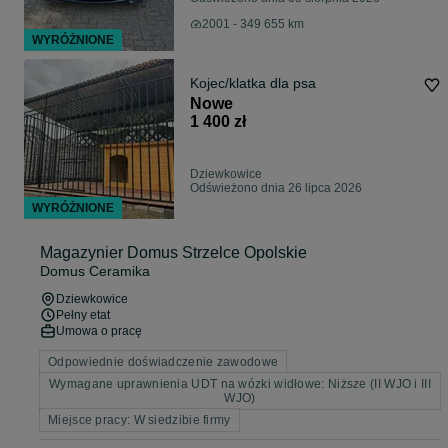
2001 - 349 655 km
WYRÓŻNIONE
Kojec/klatka dla psa
Nowe
1 400 zł
Dziewkowice
Odświeżono dnia 26 lipca 2026
WYRÓŻNIONE
Magazynier Domus Strzelce Opolskie
Domus Ceramika
Dziewkowice
Pełny etat
Umowa o pracę
Odpowiednie doświadczenie zawodowe
Wymagane uprawnienia UDT na wózki widłowe: Niższe (II WJO i III
WJO)
Miejsce pracy: W siedzibie firmy