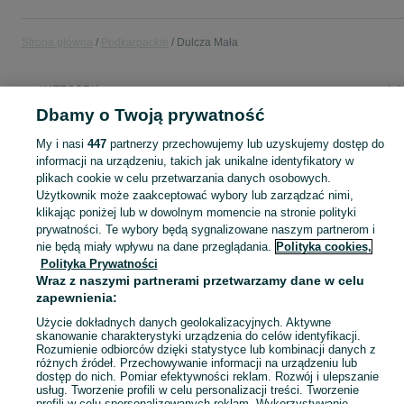
Strona główna
Podkarpackie
Dulcza Mała
KATEGORIA
Dbamy o Twoją prywatność
Popularne wyszukiwania
My i nasi
447
partnerzy przechowujemy lub uzyskujemy dostęp do
paszociąg
informacji na urządzeniu, takich jak unikalne identyfikatory w
plikach cookie w celu przetwarzania danych osobowych.
Użytkownik może zaakceptować wybory lub zarządzać nimi,
Skorzystaj z największego serwisu ogłoszeniowego - Dulcza Mała i okolice! Kupuj to, czego pragniesz i sprzedawaj to, czego już nie potrzebujesz!
Zobacz Więc
klikając poniżej lub w dowolnym momencie na stronie polityki
prywatności. Te wybory będą sygnalizowane naszym partnerom i
nie będą miały wpływu na dane przeglądania.
Polityka cookies,
Mapa kategorii
Polityka Prywatności
Mapa miejscowości
Wraz z naszymi partnerami przetwarzamy dane w celu
Mapa ministron
zapewnienia:
Popularne wyszukiwania
Użycie dokładnych danych geolokalizacyjnych. Aktywne
skanowanie charakterystyki urządzenia do celów identyfikacji.
Rozumienie odbiorców dzięki statystyce lub kombinacji danych z
różnych źródeł. Przechowywanie informacji na urządzeniu lub
dostęp do nich. Pomiar efektywności reklam. Rozwój i ulepszanie
usług. Tworzenie profili w celu personalizacji treści. Tworzenie
profili w celu spersonalizowanych reklam. Wykorzystywanie