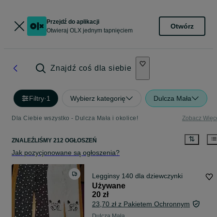
Przejdź do aplikacji
Otwórz
Otwieraj OLX jednym tapnięciem
Znajdź coś dla siebie
Filtry
·
1
Wybierz kategorię
Dulcza Mała
Dla Ciebie wszystko - Dulcza Mała i okolice!
Zobacz Więc
ZNALEŹLIŚMY 212 OGŁOSZEŃ
Jak pozycjonowane są ogłoszenia?
Legginsy 140 dla dziewczynki
Używane
20 zł
23,70 zł z Pakietem Ochronnym
Dulcza Mała