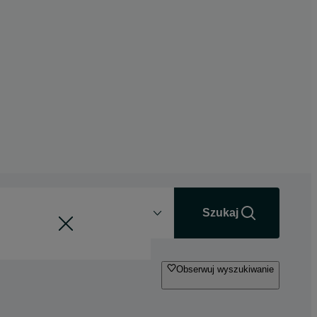
Odległość
+0 km
Szukaj
Obserwuj wyszukiwanie