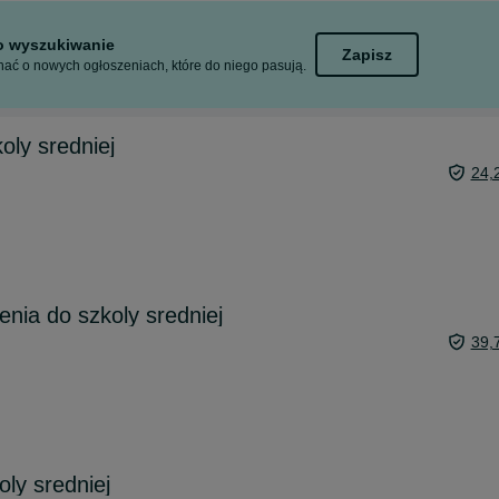
to wyszukiwanie
Zapisz
ać o nowych ogłoszeniach, które do niego pasują.
oly sredniej
24,
enia do szkoly sredniej
39,
ly sredniej