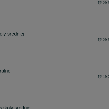
29,
ly sredniej
29,
alne
19,
szkoly sredniej