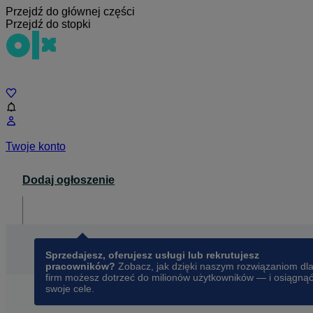
Przejdź do głównej części
Przejdź do stopki
Czat
Twoje konto
Dodaj ogłoszenie
Dla biznesu
opens in a new tab
Sprzedajesz, oferujesz usługi lub rekrutujesz
pracowników?
Zobacz, jak dzięki naszym rozwiązaniom dl
firm możesz dotrzeć do milionów użytkowników — i osiągną
swoje cele.