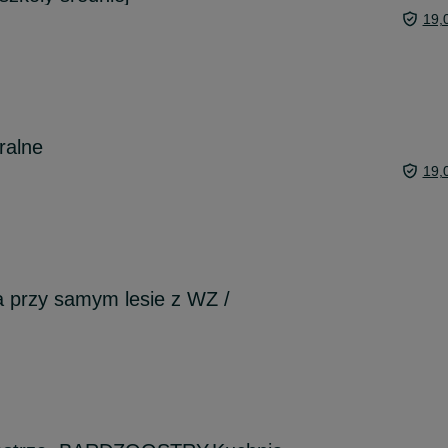
19,
alne
19,
 przy samym lesie z WZ /