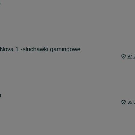
o
s Nova 1 -słuchawki gamingowe
97,
a
35,