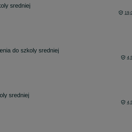
oly sredniej
19,
enia do szkoly sredniej
4,
ly sredniej
4,