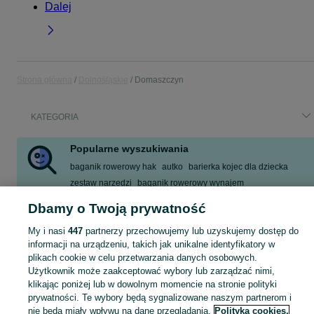
Dalej
Strona główna
Dolnośląskie
Domaszczyn
KATEGORIA
Popularne wyszukiwania
baganik rowerowy hak
autko
barierka kojec dla dziecka
zestaw narzedzi
baganik rowerowy wynajem
hamak ogrodowy
sonos
hamak
Dbamy o Twoją prywatność
Zobacz Więcej
My i nasi
447
partnerzy przechowujemy lub uzyskujemy dostęp do
informacji na urządzeniu, takich jak unikalne identyfikatory w
Skorzystaj z największego serwisu ogłoszeniowego - Domaszczyn i okolice! Kupuj to, czego pragniesz i sprzedawaj to, czego już nie potrzebujesz!
Zobacz Więc
plikach cookie w celu przetwarzania danych osobowych.
Użytkownik może zaakceptować wybory lub zarządzać nimi,
klikając poniżej lub w dowolnym momencie na stronie polityki
Mapa kategorii
prywatności. Te wybory będą sygnalizowane naszym partnerom i
Mapa miejscowości
nie będą miały wpływu na dane przeglądania.
Polityka cookies,