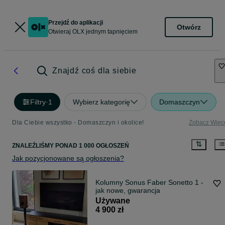
Przejdź do aplikacji
Otwórz
Otwieraj OLX jednym tapnięciem
Znajdź coś dla siebie
Filtry
·
1
Wybierz kategorię
Domaszczyn
Dla Ciebie wszystko - Domaszczyn i okolice!
Zobacz Więc
ZNALEŹLIŚMY
PONAD
1 000 OGŁOSZEŃ
Jak pozycjonowane są ogłoszenia?
Kolumny Sonus Faber Sonetto 1 -
jak nowe, gwarancja
Używane
4 900 zł