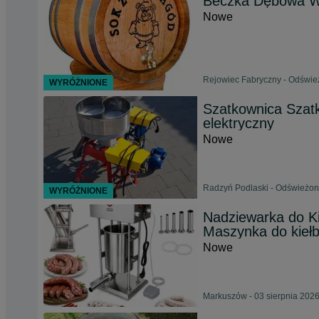
Beczka Dębowa W
Nowe
Rejowiec Fabryczny - Odświe
WYRÓŻNIONE
Szatkownica Szatk
elektryczny
Nowe
Radzyń Podlaski - Odświeżon
WYRÓŻNIONE
Nadziewarka do K
Maszynka do kieł
Nowe
Markuszów - 03 sierpnia 202