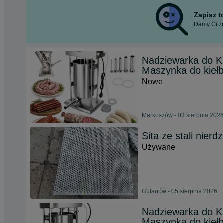
Zapisz 
Damy Ci zn
Nadziewarka do K
Maszynka do kieł
Nowe
Markuszów - 03 sierpnia 202
Sita ze stali nierd
Używane
Gutanów - 05 sierpnia 2026
Nadziewarka do K
Maszynka do kieł