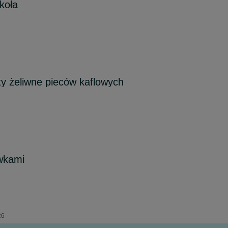
koła
y żeliwne pieców kaflowych
wkami
26