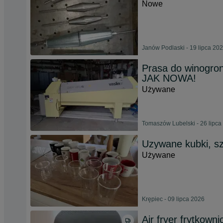
Nowe
Janów Podlaski - 19 lipca 20
Prasa do winogron
JAK NOWA!
Używane
Tomaszów Lubelski - 26 lipca
Uzywane kubki, s
Używane
Krępiec - 09 lipca 2026
Air fryer frytkown