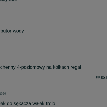
6
ybutor wody
uchenny 4-poziomowy na kółkach regał
50,
 2026
ek do sękacza wałek.trdlo