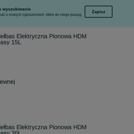
to wyszukiwanie
Zapisz
ać o nowych ogłoszeniach, które do niego pasują.
iełbas Elektryczna Pionowa HDM
basy 15L
6
zewnej
iełbas Elektryczna Pionowa HDM
basy 20L