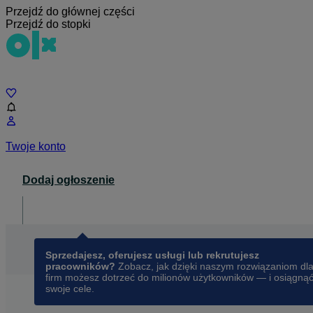
Przejdź do głównej części
Przejdź do stopki
Czat
Twoje konto
Dodaj ogłoszenie
Dla biznesu
opens in a new tab
Sprzedajesz, oferujesz usługi lub rekrutujesz
pracowników?
Zobacz, jak dzięki naszym rozwiązaniom dl
firm możesz dotrzeć do milionów użytkowników — i osiągną
swoje cele.