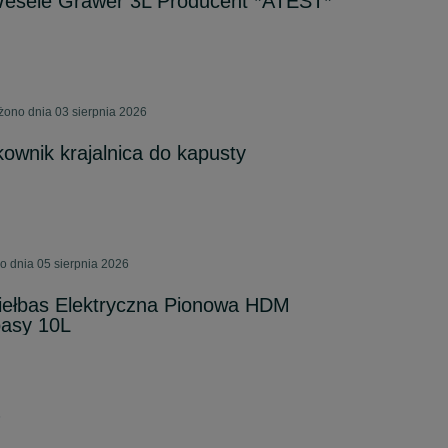
esele Grawer 3L Producent *ATEST*
żono dnia 03 sierpnia 2026
ownik krajalnica do kapusty
o dnia 05 sierpnia 2026
iełbas Elektryczna Pionowa HDM
basy 10L
6