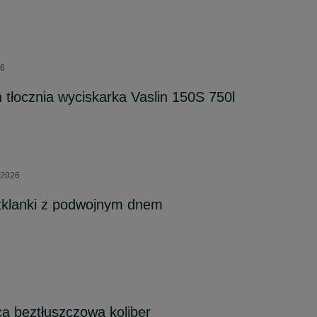
26
 tłocznia wyciskarka Vaslin 150S 750l
 2026
zklanki z podwojnym dnem
ica beztłuszczowa koliber