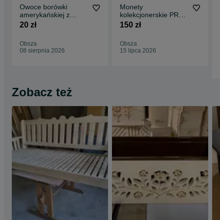
Owoce borówki
Monety
amerykańskiej z
kolekcjonerskie PRL
przydomowej
10/20/50 groszy,
20 zł
150 zł
naturalnej uprawy
1/2/10/20zł.
Obsza
Obsza
08 sierpnia 2026
15 lipca 2026
Zobacz też