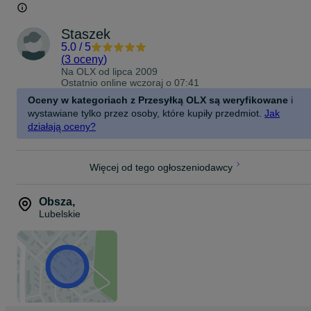
Możliwość wysyłki.
Staszek
5.0
/
5
(
3 oceny
)
Na OLX od
lipca 2009
Ostatnio online wczoraj o 07:41
Oceny w kategoriach z Przesyłką OLX są weryfikowane
i
wystawiane tylko przez osoby, które kupiły przedmiot.
Jak
działają oceny?
Więcej od tego ogłoszeniodawcy
Obsza
,
Lubelskie