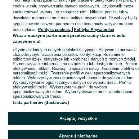
informacji na urządzeniu, takich jak unikalne identyfikatory w plikach
sprzedającym
cookie w celu przetwarzania danych osobowych. Użytkownik może
zaakceptować wybory lub zarządzać nimi, klikając poniżej lub w
dowolnym momencie na stronie polityki prywatności. Te wybory będą
sygnalizowane naszym partnerom i nie będą miały wpływu na dane
Zaloguj się / Załóż konto
przeglądania.
Polityka cookies,
Polityka Prywatności
Wraz z naszymi partnerami przetwarzamy dane w celu
zapewnienia:
Zadzwoń / SMS
Wyślij wiadomość
Użycie dokładnych danych geolokalizacyjnych. Aktywne skanowanie
charakterystyki urządzenia do celów identyfikacji. Rozumienie
odbiorców dzięki statystyce lub kombinacji danych z różnych źródeł.
Przechowywanie informacji na urządzeniu lub dostęp do nich. Pomiar
efektywności reklam. Rozwój i ulepszanie usług. Tworzenie profili w c
personalizacji treści. Tworzenie profili w celu spersonalizowanych
reklam. Wykorzystywanie ograniczonych danych do wyboru reklam.
Wykorzystywanie ograniczonych danych do wyboru treści. Pomiar
efektywności treści. Wykorzystanie profili do wyboru
spersonalizowanych reklam. Wykorzystywanie profili w celu doboru
spersonalizowanych treści.
Lista partnerów (dostawców)
Akceptuj wszystkie
Akceptuj niezbędne