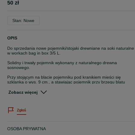
50 zł
Stan: Nowe
OPIS
Do sprzedania nowe pojemniki/stojaki drewniane na soki naturalne
w workach bag in box 3/5 L.
Solidny i trwały pojemnik wykonany z naturalnego drewna
sosnowego.
Przy stojącym na blacie pojemniku pod kranikiem mieści się
szklanka o wys. 9 cm., a stawiając pojemnik przy brzegu blatu
podstawimy naczynie o dowolnej wysokości.
Zobacz więcej
Wymiary zewnętrzne pojemnika to: wys. 32 cm, szer. 25/28,5 cm.,
gr. 16,5 cm.
Zgłoś
Podana cena dotyczy stojaka naturalnego (niemalowany),
pomalowany droższy o 10 zł.,
Dostępne kolory to : biały, czarny, szary i naturalny.
OSOBA PRYWATNA