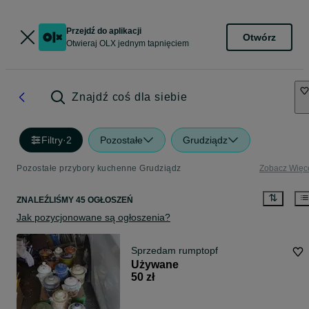
Przejdź do aplikacji
Otwórz
Otwieraj OLX jednym tapnięciem
Znajdź coś dla siebie
Filtry
·
2
Pozostałe
Grudziądz
Pozostałe przybory kuchenne Grudziądz
Zobacz Więc
ZNALEŹLIŚMY 45 OGŁOSZEŃ
Jak pozycjonowane są ogłoszenia?
Sprzedam rumptopf
Używane
50 zł