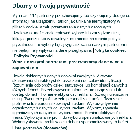
Dbamy o Twoją prywatność
Pozostałe
Pozostałe - Kujawsko-pomorskie
Pozostałe - Grudziądz
My i nasi
447
partnerzy przechowujemy lub uzyskujemy dostęp do
informacji na urządzeniu, takich jak unikalne identyfikatory w
KATEGORIA
plikach cookie w celu przetwarzania danych osobowych.
Użytkownik może zaakceptować wybory lub zarządzać nimi,
Zobacz Więc
Sprzedaż pozostałych przyborów kuchennych Grudziądz ▶️ Szeroki wybór modeli ✅ Nowe i używane w atrakcyjnych cenach ☝ Sprawdź oferty na OLX.pl!
klikając poniżej lub w dowolnym momencie na stronie polityki
prywatności. Te wybory będą sygnalizowane naszym partnerom i
nie będą miały wpływu na dane przeglądania.
Polityka cookies,
Mapa kategorii
Polityka Prywatności
Mapa miejscowości
Wraz z naszymi partnerami przetwarzamy dane w celu
zapewnienia:
Mapa ministron
Użycie dokładnych danych geolokalizacyjnych. Aktywne
Popularne wyszukiwania
skanowanie charakterystyki urządzenia do celów identyfikacji.
Rozumienie odbiorców dzięki statystyce lub kombinacji danych z
różnych źródeł. Przechowywanie informacji na urządzeniu lub
dostęp do nich. Pomiar efektywności reklam. Rozwój i ulepszanie
usług. Tworzenie profili w celu personalizacji treści. Tworzenie
profili w celu spersonalizowanych reklam. Wykorzystywanie
ograniczonych danych do wyboru reklam. Wykorzystywanie
ograniczonych danych do wyboru treści. Pomiar efektywności
treści. Wykorzystanie profili do wyboru spersonalizowanych reklam.
Wykorzystywanie profili w celu doboru spersonalizowanych treści.
Lista partnerów (dostawców)