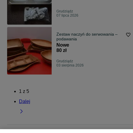
Grudziądz
07 lipca 2026
Zestaw naczyń do serwowania –
podawania
Nowe
80 zł
Grudziądz
03 sierpnia 2026
1
z
5
Dalej
Strona główna
Dom i Ogród
Wyposażenie wnętrz
Przybory kuchenne