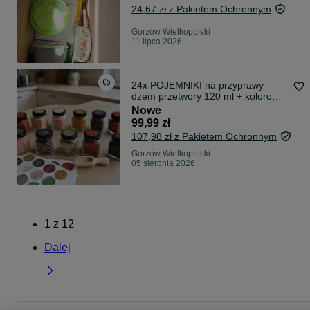
24,67 zł z Pakietem Ochronnym
Gorzów Wielkopolski
11 lipca 2026
24x POJEMNIKI na przyprawy
dżem przetwory 120 ml + kolorowe
etykiety
Nowe
99,99 zł
107,98 zł z Pakietem Ochronnym
Gorzów Wielkopolski
05 sierpnia 2026
1
z
12
Dalej