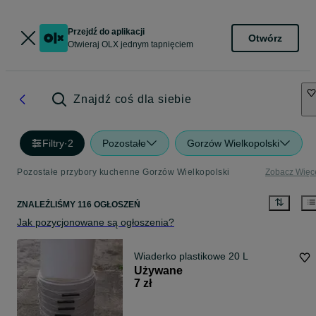
Przejdź do aplikacji
Otwórz
Otwieraj OLX jednym tapnięciem
Znajdź coś dla siebie
Filtry
·
2
Pozostałe
Gorzów Wielkopolski
Pozostałe przybory kuchenne Gorzów Wielkopolski
Zobacz Więc
ZNALEŹLIŚMY 116 OGŁOSZEŃ
Jak pozycjonowane są ogłoszenia?
Wiaderko plastikowe 20 L
Używane
7 zł