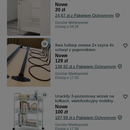
Nowe
20 zł
24,67 zł z Pakietem Ochronnym
Gorzów Wielkopolski
Dzisiaj o 04:26
Ikea hultarp zestaw 2x szyna 4x
uchwyt z pojemnikiem
Nowe
129 zł
138,92 zł z Pakietem Ochronnym
Gorzów Wielkopolski
Dzisiaj o 17:20
Urackify 3-poziomowy wózek na
kółkach, wielofunkcyjny mobilny
wózek
Nowe
100 zł
107,99 zł z Pakietem Ochronnym
Gorzów Wielkopolski
Dzisiaj o 17:58