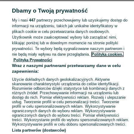
Strona główna
Dom i Ogród
Wyposażenie wnętrz
Przybory kuchenne
Dbamy o Twoją prywatność
Pozostałe
Pozostałe - Lubuskie
Pozostałe - Gorzów Wielkopolski
My i nasi
447
partnerzy przechowujemy lub uzyskujemy dostęp do
KATEGORIA
informacji na urządzeniu, takich jak unikalne identyfikatory w
plikach cookie w celu przetwarzania danych osobowych.
Użytkownik może zaakceptować wybory lub zarządzać nimi,
Zobacz Więc
Sprzedaż pozostałych przyborów kuchennych Gorzów Wielkopolski ▶️ Szeroki wybór modeli ✅ Nowe i używane w atrakcyjnych cenach ☝ Sprawdź oferty na OLX.pl!
klikając poniżej lub w dowolnym momencie na stronie polityki
prywatności. Te wybory będą sygnalizowane naszym partnerom i
nie będą miały wpływu na dane przeglądania.
Polityka cookies,
Mapa kategorii
Polityka Prywatności
Mapa miejscowości
Wraz z naszymi partnerami przetwarzamy dane w celu
zapewnienia:
Mapa ministron
Użycie dokładnych danych geolokalizacyjnych. Aktywne
Popularne wyszukiwania
skanowanie charakterystyki urządzenia do celów identyfikacji.
Rozumienie odbiorców dzięki statystyce lub kombinacji danych z
różnych źródeł. Przechowywanie informacji na urządzeniu lub
dostęp do nich. Pomiar efektywności reklam. Rozwój i ulepszanie
usług. Tworzenie profili w celu personalizacji treści. Tworzenie
profili w celu spersonalizowanych reklam. Wykorzystywanie
ograniczonych danych do wyboru reklam. Wykorzystywanie
ograniczonych danych do wyboru treści. Pomiar efektywności
treści. Wykorzystanie profili do wyboru spersonalizowanych reklam.
Wykorzystywanie profili w celu doboru spersonalizowanych treści.
Lista partnerów (dostawców)