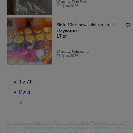
Wrocław, Psie Pole
20 lipca 2026
Słoiki 10szt nowe zlote zakrętki
Używane
17 zł
Wrocław, Fabryczna
27 lipca 2026
1
z
71
Dalej
Strona główna
Dom i Ogród
Wyposażenie wnętrz
Przybory kuchenne
Pojemniki i przechowywanie żywności
Pojemniki i przechowywanie żywności