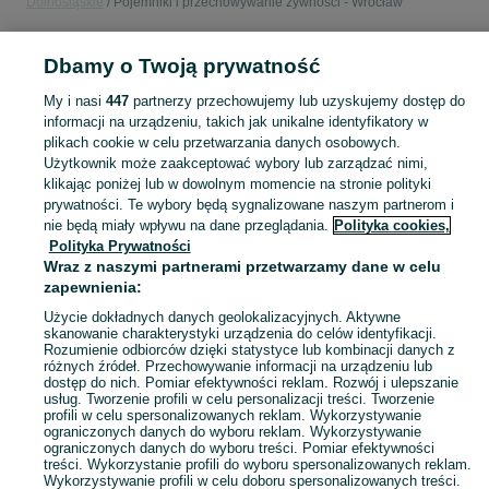
Dolnośląskie
Pojemniki i przechowywanie żywności - Wrocław
POLSKA » DOLNOŚLĄSKIE » WROCŁAW
Dbamy o Twoją prywatność
My i nasi
447
partnerzy przechowujemy lub uzyskujemy dostęp do
KATEGORIA
informacji na urządzeniu, takich jak unikalne identyfikatory w
plikach cookie w celu przetwarzania danych osobowych.
Użytkownik może zaakceptować wybory lub zarządzać nimi,
Zobacz Więc
Sprzedaż pojemników do przechowywania żywności Wrocław ▶️ Szeroki wybór kształtów ✅ Nowe i używane w atrakcyjnych cenach ☝ Sprawdź oferty na OLX.pl!
klikając poniżej lub w dowolnym momencie na stronie polityki
prywatności. Te wybory będą sygnalizowane naszym partnerom i
nie będą miały wpływu na dane przeglądania.
Polityka cookies,
Mapa kategorii
Polityka Prywatności
Mapa miejscowości
Wraz z naszymi partnerami przetwarzamy dane w celu
zapewnienia:
Mapa ministron
Popularne wyszukiwania
Użycie dokładnych danych geolokalizacyjnych. Aktywne
skanowanie charakterystyki urządzenia do celów identyfikacji.
Rozumienie odbiorców dzięki statystyce lub kombinacji danych z
różnych źródeł. Przechowywanie informacji na urządzeniu lub
dostęp do nich. Pomiar efektywności reklam. Rozwój i ulepszanie
usług. Tworzenie profili w celu personalizacji treści. Tworzenie
profili w celu spersonalizowanych reklam. Wykorzystywanie
ograniczonych danych do wyboru reklam. Wykorzystywanie
ograniczonych danych do wyboru treści. Pomiar efektywności
treści. Wykorzystanie profili do wyboru spersonalizowanych reklam.
Wykorzystywanie profili w celu doboru spersonalizowanych treści.