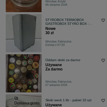
Wrocław, Krzyki
06 sierpnia 2026
STYROBOX TERMOBOX
GASTROBOX STYRO BOX -
pojemnik termiczny twardy
Nowe
najlepsza jakość !! FAKTURA VAT
30 zł
Wrocław, Fabryczna
Dzisiaj o 07:20
Oddam słoiki za darmo
Używane
Za darmo
Wrocław, Fabryczna
07 sierpnia 2026
Słoiki weck 1 litr - pakiet 10 szt
Dostawa gratis
Używane