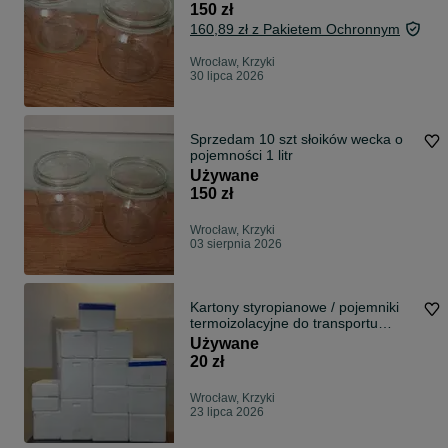
150 zł
160,89 zł z Pakietem Ochronnym
Wrocław, Krzyki
30 lipca 2026
Sprzedam 10 szt słoików wecka o
pojemności 1 litr
Używane
150 zł
Wrocław, Krzyki
03 sierpnia 2026
Kartony styropianowe / pojemniki
termoizolacyjne do transportu
żywności
Używane
20 zł
Wrocław, Krzyki
23 lipca 2026