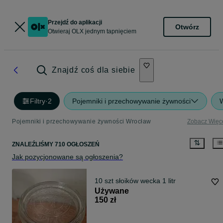
Przejdź do aplikacji
Otwórz
Otwieraj OLX jednym tapnięciem
Znajdź coś dla siebie
Filtry
·
2
Pojemniki i przechowywanie żywności
Pojemniki i przechowywanie żywności Wrocław
Zobacz Więc
ZNALEŹLIŚMY 710 OGŁOSZEŃ
Jak pozycjonowane są ogłoszenia?
10 szt słoików wecka 1 litr
Używane
150 zł