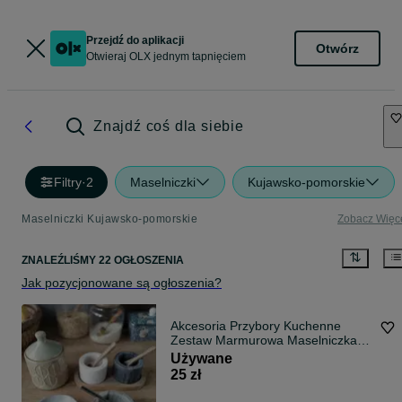
Przejdź do aplikacji
Otwórz
Otwieraj OLX jednym tapnięciem
Znajdź coś dla siebie
Filtry
·
2
Maselniczki
Kujawsko-pomorskie
Maselniczki Kujawsko-pomorskie
Zobacz Więc
ZNALEŹLIŚMY 22 OGŁOSZENIA
Jak pozycjonowane są ogłoszenia?
Akcesoria Przybory Kuchenne
Zestaw Marmurowa Maselniczka
H&M Marmurowe Miseczki
Używane
Pojemnik Podstawka pod łyżkę
25 zł