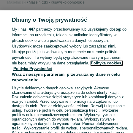
Maselniczki
Maselniczki - Kujawsko-pomorskie
POLSKA » KUJAWSKO-POMORSKIE
Dbamy o Twoją prywatność
My i nasi
447
partnerzy przechowujemy lub uzyskujemy dostęp do
KATEGORIA
informacji na urządzeniu, takich jak unikalne identyfikatory w
plikach cookie w celu przetwarzania danych osobowych.
Użytkownik może zaakceptować wybory lub zarządzać nimi,
Zobacz Więc
Sprzedaż maselniczek Kujawsko-pomorskie ▶️ Szeroki wybór modeli, kształtów i materiałów ✅ Nowe i używane w atrakcyjnych cenach ☝ Sprawdź oferty na OLX.pl!
klikając poniżej lub w dowolnym momencie na stronie polityki
prywatności. Te wybory będą sygnalizowane naszym partnerom i
nie będą miały wpływu na dane przeglądania.
Polityka cookies,
Mapa kategorii
Polityka Prywatności
Mapa miejscowości
Wraz z naszymi partnerami przetwarzamy dane w celu
zapewnienia:
Mapa ministron
Popularne wyszukiwania
Użycie dokładnych danych geolokalizacyjnych. Aktywne
skanowanie charakterystyki urządzenia do celów identyfikacji.
Rozumienie odbiorców dzięki statystyce lub kombinacji danych z
różnych źródeł. Przechowywanie informacji na urządzeniu lub
dostęp do nich. Pomiar efektywności reklam. Rozwój i ulepszanie
usług. Tworzenie profili w celu personalizacji treści. Tworzenie
profili w celu spersonalizowanych reklam. Wykorzystywanie
ograniczonych danych do wyboru reklam. Wykorzystywanie
ograniczonych danych do wyboru treści. Pomiar efektywności
treści. Wykorzystanie profili do wyboru spersonalizowanych reklam.
Wykorzystywanie profili w celu doboru spersonalizowanych treści.