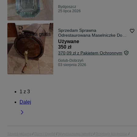
Bydgoszcz
25 lipca 2026
Sprzedam Sprawna
Dostawa gratis
Odrestaurowana Maselniczke Do
Masła Na Korbke
Używane
350 zł
370,09 zł z Pakietem Ochronnym
Golub-Dobrzyń
03 sierpnia 2026
1
z
3
Dalej
Strona główna
Dom i Ogród
Wyposażenie wnętrz
Przybory kuchenne