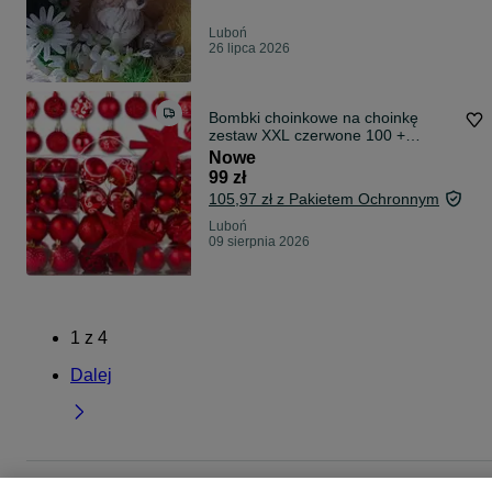
Luboń
26 lipca 2026
Bombki choinkowe na choinkę
zestaw XXL czerwone 100 +
gwiazda NOWE
Nowe
99 zł
105,97 zł z Pakietem Ochronnym
Luboń
09 sierpnia 2026
1
z
4
Dalej
Strona główna
Dom i Ogród
Wyposażenie wnętrz
Ozdoby okolicznościowe