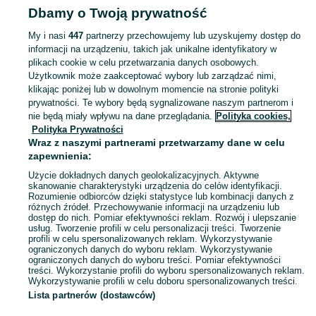
Dbamy o Twoją prywatność
Ozdoby okolicznościowe - Wielkopolskie
Ozdoby okolicznościowe - Luboń
My i nasi
447
partnerzy przechowujemy lub uzyskujemy dostęp do
informacji na urządzeniu, takich jak unikalne identyfikatory w
KATEGORIA
plikach cookie w celu przetwarzania danych osobowych.
Użytkownik może zaakceptować wybory lub zarządzać nimi,
Zobacz Więc
Sprzedaż ozdób okolicznościowych Luboń ▶️ Szeroki wybór kolorów i kształtów ✅ Nowe i używane w atrakcyjnych cenach ☝ Sprawdź oferty na OLX.pl!
klikając poniżej lub w dowolnym momencie na stronie polityki
prywatności. Te wybory będą sygnalizowane naszym partnerom i
nie będą miały wpływu na dane przeglądania.
Polityka cookies,
Mapa kategorii
Polityka Prywatności
Mapa miejscowości
Wraz z naszymi partnerami przetwarzamy dane w celu
zapewnienia:
Mapa ministron
Użycie dokładnych danych geolokalizacyjnych. Aktywne
Popularne wyszukiwania
skanowanie charakterystyki urządzenia do celów identyfikacji.
Rozumienie odbiorców dzięki statystyce lub kombinacji danych z
różnych źródeł. Przechowywanie informacji na urządzeniu lub
dostęp do nich. Pomiar efektywności reklam. Rozwój i ulepszanie
usług. Tworzenie profili w celu personalizacji treści. Tworzenie
profili w celu spersonalizowanych reklam. Wykorzystywanie
ograniczonych danych do wyboru reklam. Wykorzystywanie
ograniczonych danych do wyboru treści. Pomiar efektywności
treści. Wykorzystanie profili do wyboru spersonalizowanych reklam.
Wykorzystywanie profili w celu doboru spersonalizowanych treści.
Lista partnerów (dostawców)