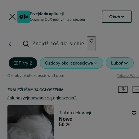
Przejdź do aplikacji
Otwórz
Otwieraj OLX jednym tapnięciem
Znajdź coś dla siebie
Filtry
·
2
Ozdoby okolicznościowe
Luboń
Ozdoby okolicznościowe Luboń
Zobacz Więc
ZNALEŹLIŚMY 34 OGŁOSZENIA
Jak pozycjonowane są ogłoszenia?
Tiul do dekoracji
Nowe
50 zł