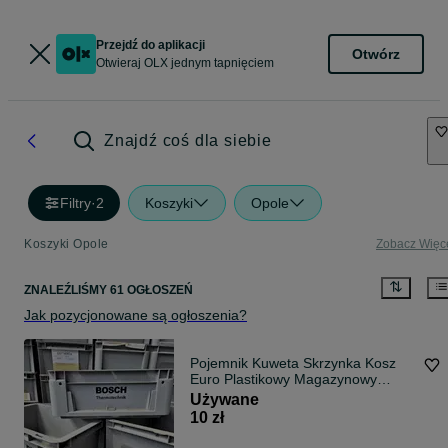
Przejdź do aplikacji
Otwórz
Otwieraj OLX jednym tapnięciem
Znajdź coś dla siebie
Filtry
·
2
Koszyki
Opole
Koszyki Opole
Zobacz Więc
ZNALEŹLIŚMY 61 OGŁOSZEŃ
Jak pozycjonowane są ogłoszenia?
Pojemnik Kuweta Skrzynka Kosz
Euro Plastikowy Magazynowy
Warsztatowy Garaż 30x20x12cm
Używane
10 zł