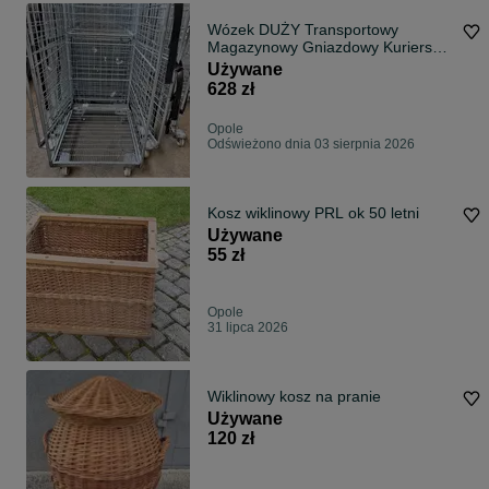
Wózek DUŻY Transportowy
Magazynowy Gniazdowy Kurierski
Siatkowy Kosz Rollkontener
Używane
80x100x190cm
628 zł
Opole
Odświeżono dnia 03 sierpnia 2026
Kosz wiklinowy PRL ok 50 letni
Używane
55 zł
Opole
31 lipca 2026
Wiklinowy kosz na pranie
Używane
120 zł