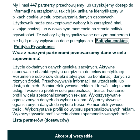
My i nasi
447
partnerzy przechowujemy lub uzyskujemy dostęp do
informacji na urządzeniu, takich jak unikalne identyfikatory w
KATEGORIA
plikach cookie w celu przetwarzania danych osobowych.
Użytkownik może zaakceptować wybory lub zarządzać nimi,
Zobacz Więc
Sprzedaż koszyczków Opole ▶️ Szeroki wybór modeli, kształtów i materiałów ✅ Nowe i używane w atrakcyjnych cenach ☝ Sprawdź oferty na OLX.pl!
klikając poniżej lub w dowolnym momencie na stronie polityki
prywatności. Te wybory będą sygnalizowane naszym partnerom i
nie będą miały wpływu na dane przeglądania.
Polityka cookies,
Mapa kategorii
Polityka Prywatności
Mapa miejscowości
Wraz z naszymi partnerami przetwarzamy dane w celu
zapewnienia:
Mapa ministron
Użycie dokładnych danych geolokalizacyjnych. Aktywne
Popularne wyszukiwania
skanowanie charakterystyki urządzenia do celów identyfikacji.
Rozumienie odbiorców dzięki statystyce lub kombinacji danych z
różnych źródeł. Przechowywanie informacji na urządzeniu lub
dostęp do nich. Pomiar efektywności reklam. Rozwój i ulepszanie
usług. Tworzenie profili w celu personalizacji treści. Tworzenie
profili w celu spersonalizowanych reklam. Wykorzystywanie
ograniczonych danych do wyboru reklam. Wykorzystywanie
ograniczonych danych do wyboru treści. Pomiar efektywności
treści. Wykorzystanie profili do wyboru spersonalizowanych reklam.
Wykorzystywanie profili w celu doboru spersonalizowanych treści.
Lista partnerów (dostawców)
Akceptuj wszystkie