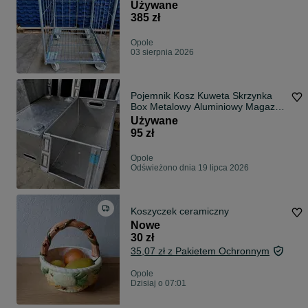
Rollkontener
Używane
385 zł
Opole
03 sierpnia 2026
Pojemnik Kosz Kuweta Skrzynka
Box Metalowy Aluminiowy Magazyn
Warsztat
Używane
95 zł
Opole
Odświeżono dnia 19 lipca 2026
Koszyczek ceramiczny
Nowe
30 zł
35,07 zł z Pakietem Ochronnym
Opole
Dzisiaj o 07:01