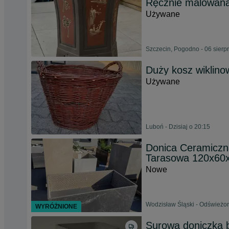
Ręcznie malowan
Używane
Szczecin, Pogodno - 06 sierp
Duży kosz wiklino
Używane
Luboń - Dzisiaj o 20:15
Donica Ceramiczn
Tarasowa 120x60
Nowe
Wodzisław Śląski - Odświeżon
WYRÓŻNIONE
Surowa doniczka 