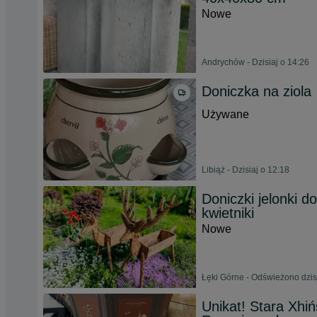
Nowe
Andrychów - Dzisiaj o 14:26
Doniczka na ziola
Używane
Libiąż - Dzisiaj o 12:18
Doniczki jelonki 
kwietniki
Nowe
Łęki Górne - Odświeżono dzisi
Unikat! Stara Xhi