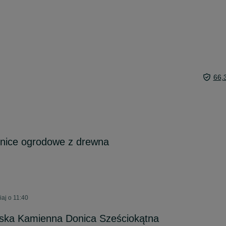
66,
donice ogrodowe z drewna
aj o 11:40
ńska Kamienna Donica Sześciokątna