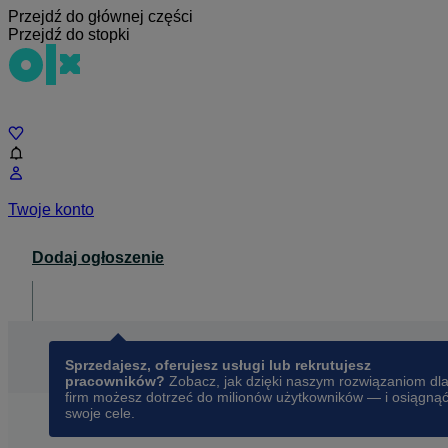
Przejdź do głównej części
Przejdź do stopki
Czat
Twoje konto
Dodaj ogłoszenie
Dla biznesu
opens in a new tab
Sprzedajesz, oferujesz usługi lub rekrutujesz
pracowników?
Zobacz, jak dzięki naszym rozwiązaniom dl
firm możesz dotrzeć do milionów użytkowników — i osiągną
swoje cele.