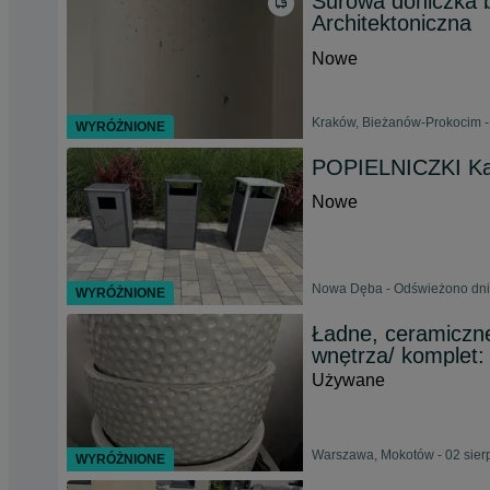
Surowa doniczka b
Architektoniczna
Nowe
Kraków, Bieżanów-Prokocim - 
WYRÓŻNIONE
POPIELNICZKI Każ
Nowe
Nowa Dęba - Odświeżono dnia
WYRÓŻNIONE
Ładne, ceramiczne
wnętrza/ komplet: 
Używane
Warszawa, Mokotów - 02 sier
WYRÓŻNIONE