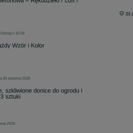
etonowa – Rękodzieło / Loft /
94,
Dzisiaj o 10:28
dy Wzór i Kolor
 05 sierpnia 2026
, szkliwione donice do ogrodu i
3 sztuki
pnia 2026