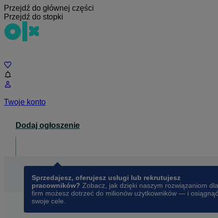
Przejdź do głównej części
Przejdź do stopki
Czat
Twoje konto
Dodaj ogłoszenie
Dla biznesu
opens in a new tab
Sprzedajesz, oferujesz usługi lub rekrutujesz
pracowników?
Zobacz, jak dzięki naszym rozwiązaniom dl
firm możesz dotrzeć do milionów użytkowników — i osiągną
swoje cele.