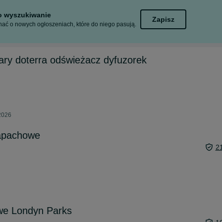
to wyszukiwanie
Zapisz
ać o nowych ogłoszeniach, które do niego pasują.
ary doterra odświeżacz dyfuzorek
 2026
zapachowe
2
we Londyn Parks