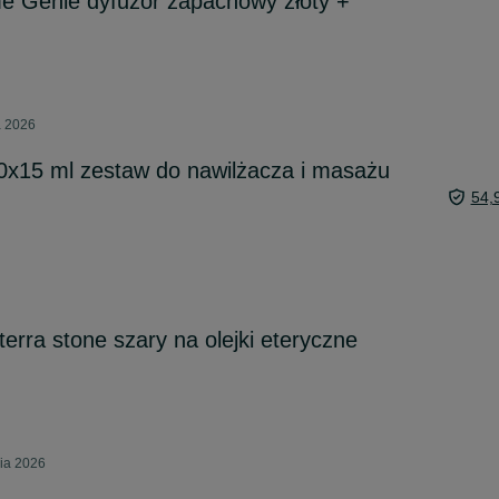
me Genie dyfuzor zapachowy złoty +
a 2026
10x15 ml zestaw do nawilżacza i masażu
54,
erra stone szary na olejki eteryczne
nia 2026