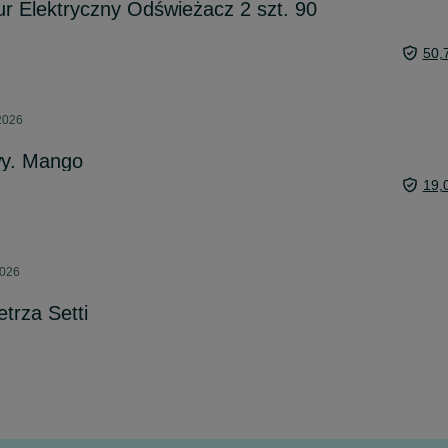
r Elektryczny Odświeżacz 2 szt. 90
50,
 2026
wy. Mango
19,
2026
trza Setti