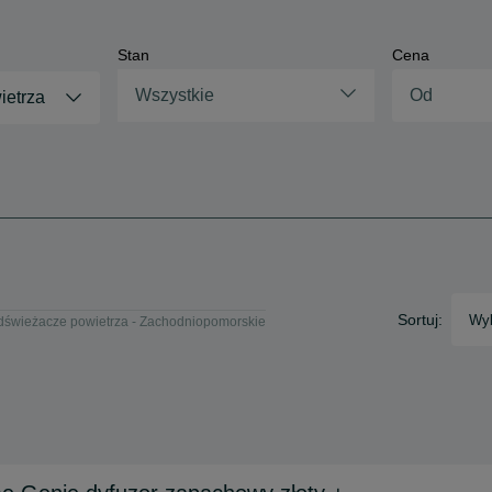
Stan
Cena
Wszystkie
ietrza
Sortuj:
Wyb
dświeżacze powietrza - Zachodniopomorskie