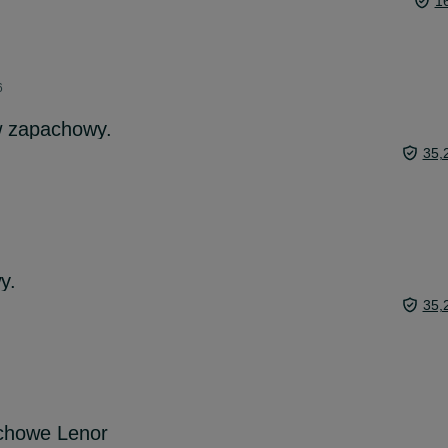
1
6
 zapachowy.
35,
y.
35,
achowe Lenor