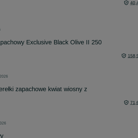
40,
6
achowy Exclusive Black Olive II 250
158,
 2026
perełki zapachowe kwiat wiosny z
71,
2026
wy