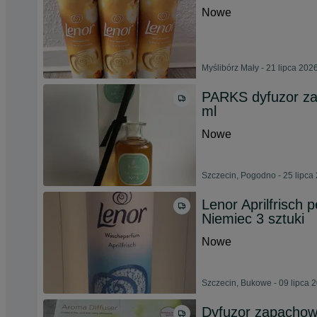
Nowe
Myślibórz Mały - 21 lipca 202
PARKS dyfuzor zap
ml
Nowe
Szczecin, Pogodno - 25 lipca
Lenor Aprilfrisch 
Niemiec 3 sztuki
Nowe
Szczecin, Bukowe - 09 lipca 
Dyfuzor zapacho