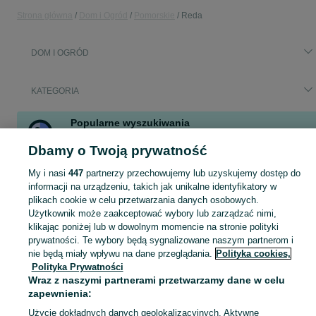
Strona główna
Dom i Ogród
Pomorskie
Reda
DOM I OGRÓD
KATEGORIA
Popularne wyszukiwania
walec ogrodowy
narożnik zoya
lustro
szafka nocna
Dbamy o Twoją prywatność
moskitiery
My i nasi
447
partnerzy przechowujemy lub uzyskujemy dostęp do
informacji na urządzeniu, takich jak unikalne identyfikatory w
Zobacz Więc
Sprzedaż artykułów do domu i ogrodu Reda ▶️ Szeroki wybór modeli i materiałów ✅ Nowe i używane w atrakcyjnych cenach ☝ Sprawdź oferty na OLX.pl!
plikach cookie w celu przetwarzania danych osobowych.
Użytkownik może zaakceptować wybory lub zarządzać nimi,
klikając poniżej lub w dowolnym momencie na stronie polityki
Mapa kategorii
prywatności. Te wybory będą sygnalizowane naszym partnerom i
nie będą miały wpływu na dane przeglądania.
Polityka cookies,
Mapa miejscowości
Polityka Prywatności
Mapa ministron
Wraz z naszymi partnerami przetwarzamy dane w celu
Popularne wyszukiwania
zapewnienia:
Użycie dokładnych danych geolokalizacyjnych. Aktywne