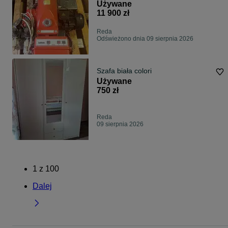
przepracowany
Używane
11 900 zł
Reda
Odświeżono dnia 09 sierpnia 2026
Szafa biała colori
Używane
750 zł
Reda
09 sierpnia 2026
1
z
100
Dalej