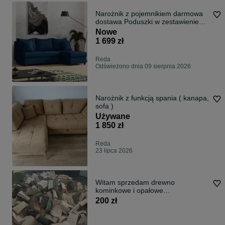
Narożnik z pojemnikiem darmowa
dostawa Poduszki w zestawienie
Kanapa
Nowe
1 699 zł
Reda
Odświeżono dnia 09 sierpnia 2026
Narożnik z funkcją spania ( kanapa,
sofa )
Używane
1 850 zł
Reda
23 lipca 2026
Witam sprzedam drewno
kominkowe i opałowe
Przesuszone.Buk,Dąb, Brzoza,
200 zł