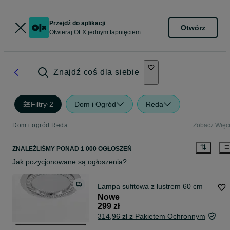
Przejdź do aplikacji
Otwórz
Otwieraj OLX jednym tapnięciem
Znajdź coś dla siebie
Filtry
·
2
Dom i Ogród
Reda
Dom i ogród Reda
Zobacz Więc
ZNALEŹLIŚMY
PONAD
1 000 OGŁOSZEŃ
Jak pozycjonowane są ogłoszenia?
Lampa sufitowa z lustrem 60 cm
Nowe
299 zł
314,96 zł z Pakietem Ochronnym