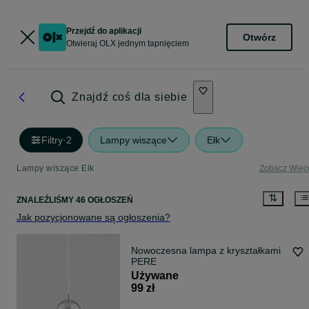
Przejdź do aplikacji
Otwórz
Otwieraj OLX jednym tapnięciem
Znajdź coś dla siebie
Filtry
·
2
Lampy wiszące
Ełk
Lampy wiszące Ełk
Zobacz Więc
ZNALEŹLIŚMY 46 OGŁOSZEŃ
Jak pozycjonowane są ogłoszenia?
Nowoczesna lampa z kryształkami
PERE
Używane
99 zł