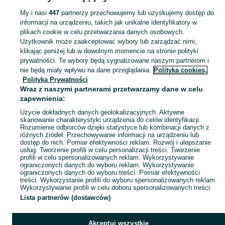
My i nasi
447
partnerzy przechowujemy lub uzyskujemy dostęp do
informacji na urządzeniu, takich jak unikalne identyfikatory w
KATEGORIA
plikach cookie w celu przetwarzania danych osobowych.
Użytkownik może zaakceptować wybory lub zarządzać nimi,
Zobacz Więc
Sprzedaż lamp wiszących Ełk ▶️ Szeroki wybór różnych marek w atrakcyjnych cenach ✅ Nowe i używane ☝ Sprawdź oferty i kupuj tanio na OLX.pl!
klikając poniżej lub w dowolnym momencie na stronie polityki
prywatności. Te wybory będą sygnalizowane naszym partnerom i
nie będą miały wpływu na dane przeglądania.
Polityka cookies,
Mapa kategorii
Polityka Prywatności
Mapa miejscowości
Wraz z naszymi partnerami przetwarzamy dane w celu
zapewnienia:
Mapa ministron
Użycie dokładnych danych geolokalizacyjnych. Aktywne
Popularne wyszukiwania
skanowanie charakterystyki urządzenia do celów identyfikacji.
Rozumienie odbiorców dzięki statystyce lub kombinacji danych z
różnych źródeł. Przechowywanie informacji na urządzeniu lub
dostęp do nich. Pomiar efektywności reklam. Rozwój i ulepszanie
usług. Tworzenie profili w celu personalizacji treści. Tworzenie
profili w celu spersonalizowanych reklam. Wykorzystywanie
ograniczonych danych do wyboru reklam. Wykorzystywanie
ograniczonych danych do wyboru treści. Pomiar efektywności
treści. Wykorzystanie profili do wyboru spersonalizowanych reklam.
Wykorzystywanie profili w celu doboru spersonalizowanych treści.
Lista partnerów (dostawców)
Akceptuj wszystkie