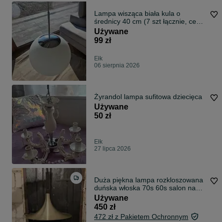
Lampa wisząca biała kula o
średnicy 40 cm (7 szt łącznie, cena
za szt)
Używane
99 zł
Ełk
06 sierpnia 2026
Żyrandol lampa sufitowa dziecięca
Używane
50 zł
Ełk
27 lipca 2026
Duża piękna lampa rozkloszowana
duńska włoska 70s 60s salon nad
stół ponadczasowa piękna
Używane
metalowa złota szczotkowania
450 zł
regulowana elegancka prosta
472 zł z Pakietem Ochronnym