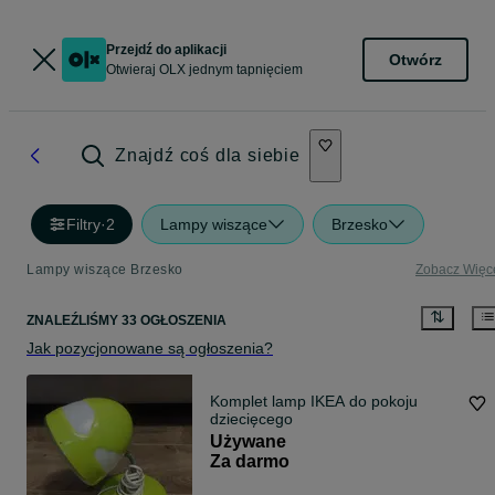
Przejdź do aplikacji
Otwórz
Otwieraj OLX jednym tapnięciem
Znajdź coś dla siebie
Filtry
·
2
Lampy wiszące
Brzesko
Lampy wiszące Brzesko
Zobacz Więc
ZNALEŹLIŚMY 33 OGŁOSZENIA
Jak pozycjonowane są ogłoszenia?
Komplet lamp IKEA do pokoju
dziecięcego
Używane
Za darmo