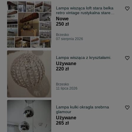
Lampa wisząca loft stara belka
retro vintage rustykalna stare
drewno
Nowe
250 zł
Brzesko
07 sierpnia 2026
Lampa wisząca z kryształami.
Używane
220 zł
Brzesko
11 lipca 2026
Lampa kulki okragla srebrna
glamour
Używane
265 zł