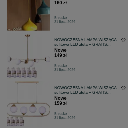
160 zł
Brzesko
21 lipca 2026
NOWOCZESNA LAMPA WISZĄCA
sufitowa LED złota + GRATIS
żarówki / do salonu, pokoju, jadalni,
Nowe
korytarzu
149 zł
Brzesko
31 lipca 2026
NOWOCZESNA LAMPA WISZĄCA
sufitowa LED złota + GRATIS
żarówki / do salonu, pokoju, jadalni,
Nowe
nad wyspę kuchenną
159 zł
Brzesko
31 lipca 2026