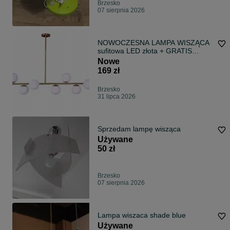
Brzesko
07 sierpnia 2026
NOWOCZESNA LAMPA WISZĄCA
sufitowa LED złota + GRATIS
żarówki / do salonu, pokoju, jadalni,
Nowe
nad wyspę kuchenną
169 zł
Brzesko
31 lipca 2026
Sprzedam lampę wisząca
Używane
50 zł
Brzesko
07 sierpnia 2026
Lampa wiszaca shade blue
Używane