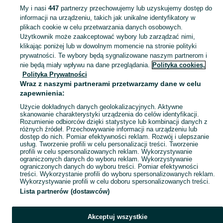
My i nasi
447
partnerzy przechowujemy lub uzyskujemy dostęp do
informacji na urządzeniu, takich jak unikalne identyfikatory w
KATEGORIA
plikach cookie w celu przetwarzania danych osobowych.
Użytkownik może zaakceptować wybory lub zarządzać nimi,
Zobacz Więc
Sprzedaż lamp wiszących Brzesko ▶️ Szeroki wybór różnych marek w atrakcyjnych cenach ✅ Nowe i używane ☝ Sprawdź oferty i kupuj tanio na OLX.pl!
klikając poniżej lub w dowolnym momencie na stronie polityki
prywatności. Te wybory będą sygnalizowane naszym partnerom i
nie będą miały wpływu na dane przeglądania.
Polityka cookies,
Mapa kategorii
Polityka Prywatności
Mapa miejscowości
Wraz z naszymi partnerami przetwarzamy dane w celu
zapewnienia:
Mapa ministron
Użycie dokładnych danych geolokalizacyjnych. Aktywne
Popularne wyszukiwania
skanowanie charakterystyki urządzenia do celów identyfikacji.
Rozumienie odbiorców dzięki statystyce lub kombinacji danych z
różnych źródeł. Przechowywanie informacji na urządzeniu lub
dostęp do nich. Pomiar efektywności reklam. Rozwój i ulepszanie
usług. Tworzenie profili w celu personalizacji treści. Tworzenie
profili w celu spersonalizowanych reklam. Wykorzystywanie
ograniczonych danych do wyboru reklam. Wykorzystywanie
ograniczonych danych do wyboru treści. Pomiar efektywności
treści. Wykorzystanie profili do wyboru spersonalizowanych reklam.
Wykorzystywanie profili w celu doboru spersonalizowanych treści.
Lista partnerów (dostawców)
Akceptuj wszystkie